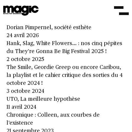
Playlist : les 51 disques qu’il fallait surveiller
en juillet
3 août 2023
Dorian Pimpernel, société esthète
24 avril 2026
Hank, Slag, White Flowers… : nos cinq pépites
du They’re Gonna Be Big Festival 2025 !
2 octobre 2025
The Smile, Geordie Greep ou encore Caribou,
la playlist et le cahier critique des sorties du 4
octobre 2024 !
3 octobre 2024
UTO, La meilleure hypothèse
11 avril 2024
Chronique : Colleen, aux courbes de
l’existence
21 septembre 2023