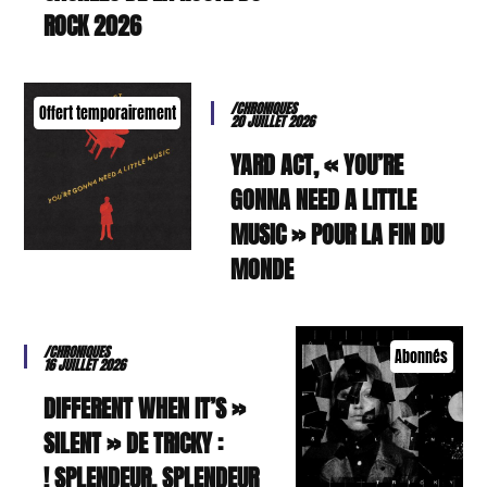
ROCK 2026
/CHRONIQUES
Offert temporairement
20 JUILLET 2026
YARD ACT, « YOU’RE
GONNA NEED A LITTLE
MUSIC » POUR LA FIN DU
MONDE
/CHRONIQUES
Abonnés
16 JUILLET 2026
« DIFFERENT WHEN IT’S
SILENT » DE TRICKY :
SPLENDEUR, SPLENDEUR !