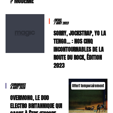
MODERNE ?
/NEWS
7 AOÛT 2023
SORRY, JOCKSTRAP, YO LA
TENGO… : NOS CINQ
INCONTOURNABLES DE LA
ROUTE DU ROCK, ÉDITION
2023
/CHRONIQUES
Offert temporairement
8 AOÛT 2026
OVERMONO, LE DUO
ELECTRO BRITANNIQUE QUI