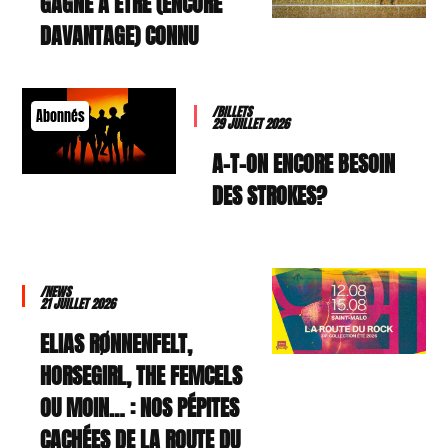
GAGNE À ÊTRE (ENCORE
DAVANTAGE) CONNU
/BILLETS
Abonnés
29 JUILLET 2026
A-T-ON ENCORE BESOIN
DES STROKES?
/NEWS
21 JUILLET 2026
ELIAS RØNNENFELT,
HORSEGIRL, THE FEMCELS
OU MOIN… : NOS PÉPITES
CACHÉES DE LA ROUTE DU