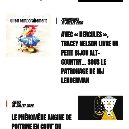
/CHRONIQUES
Offert temporairement
13 JUILLET 2026
AVEC « HERCULES »,
TRACEY NELSON LIVRE UN
PETIT BIJOU ALT-
COUNTRY… SOUS LE
PATRONAGE DE MJ
LENDERMAN
/NEWS
10 JUILLET 2026
LE PHÉNOMÈNE ANGINE DE
POITRINE EN COUV’ DU