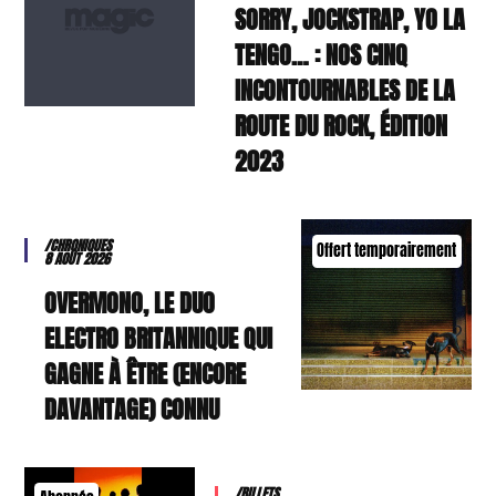
SORRY, JOCKSTRAP, YO LA
TENGO… : NOS CINQ
INCONTOURNABLES DE LA
ROUTE DU ROCK, ÉDITION
2023
/CHRONIQUES
Offert temporairement
8 AOÛT 2026
OVERMONO, LE DUO
ELECTRO BRITANNIQUE QUI
GAGNE À ÊTRE (ENCORE
DAVANTAGE) CONNU
/BILLETS