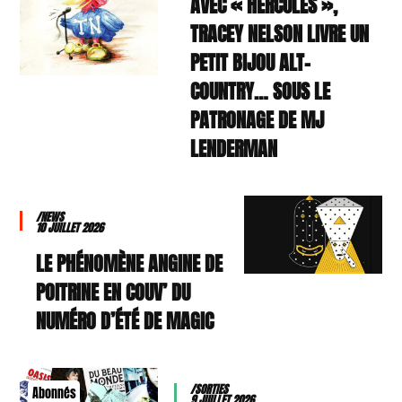
AVEC « HERCULES »,
TRACEY NELSON LIVRE UN
PETIT BIJOU ALT-
COUNTRY… SOUS LE
PATRONAGE DE MJ
LENDERMAN
/NEWS
10 JUILLET 2026
LE PHÉNOMÈNE ANGINE DE
POITRINE EN COUV’ DU
NUMÉRO D’ÉTÉ DE MAGIC
/SORTIES
Abonnés
9 JUILLET 2026