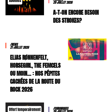
Abonnés
29 JUILLET 2026
A-T-ON ENCORE BESOIN
DES STROKES?
/NEWS
21 JUILLET 2026
ELIAS RØNNENFELT,
HORSEGIRL, THE FEMCELS
OU MOIN… : NOS PÉPITES
CACHÉES DE LA ROUTE DU
ROCK 2026
/CHRONIQUES
Offert temporairement
20 JUILLET 2026