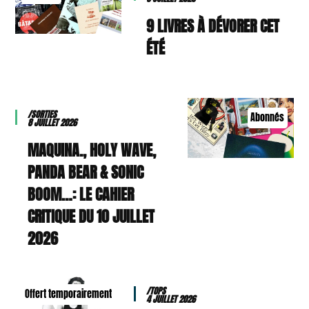
9 LIVRES À DÉVORER CET
ÉTÉ
/SORTIES
Abonnés
8 JUILLET 2026
MAQUINA., HOLY WAVE,
PANDA BEAR & SONIC
BOOM…: LE CAHIER
CRITIQUE DU 10 JUILLET
2026
/TOPS
Offert temporairement
4 JUILLET 2026