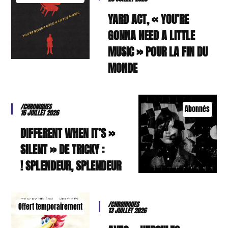
YARD ACT, « YOU’RE
GONNA NEED A LITTLE
MUSIC » POUR LA FIN DU
MONDE
/CHRONIQUES
Abonnés
16 JUILLET 2026
« DIFFERENT WHEN IT’S
SILENT » DE TRICKY :
SPLENDEUR, SPLENDEUR !
/CHRONIQUES
Offert temporairement
13 JUILLET 2026