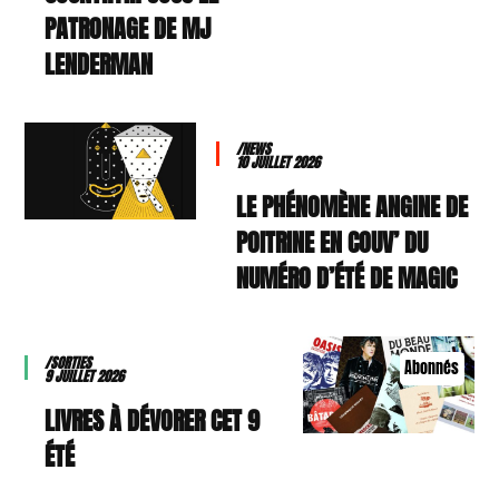
PATRONAGE DE MJ
LENDERMAN
/NEWS
10 JUILLET 2026
LE PHÉNOMÈNE ANGINE DE
POITRINE EN COUV’ DU
NUMÉRO D’ÉTÉ DE MAGIC
/SORTIES
Abonnés
9 JUILLET 2026
9 LIVRES À DÉVORER CET
ÉTÉ