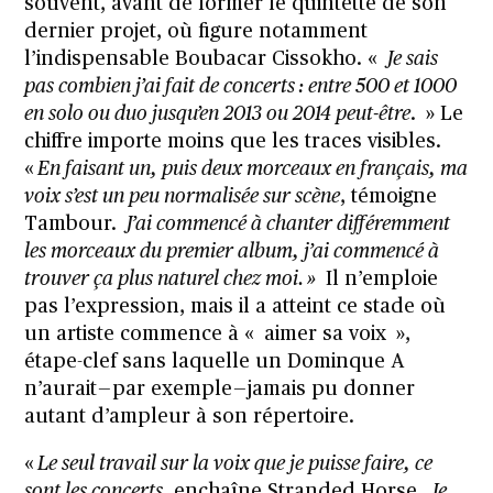
souvent, avant de former le quintette de son
dernier projet, où figure notamment
l’indispensable Boubacar Cissokho. «
Je sais
pas combien j’ai fait de concerts : entre 500 et 1000
en solo ou duo jusqu’en 2013 ou 2014 peut-être
. » Le
chiffre importe moins que les traces visibles.
«
En faisant un, puis deux morceaux en français, ma
voix s’est un peu normalisée sur scène
, témoigne
Tambour.
J’ai commencé à chanter différemment
les morceaux du premier album, j’ai commencé à
trouver ça plus naturel chez moi. »
Il n’emploie
pas l’expression, mais il a atteint ce stade où
un artiste commence à « aimer sa voix »,
étape-clef sans laquelle un Dominque A
n’aurait — par exemple — jamais pu donner
autant d’ampleur à son répertoire.
«
Le seul travail sur la voix que je puisse faire, ce
sont les concerts
, enchaîne Stranded Horse.
Je