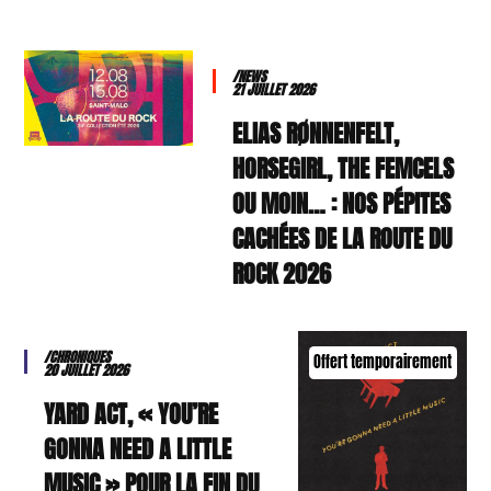
/NEWS
21 JUILLET 2026
ELIAS RØNNENFELT,
HORSEGIRL, THE FEMCELS
OU MOIN… : NOS PÉPITES
CACHÉES DE LA ROUTE DU
ROCK 2026
/CHRONIQUES
Offert temporairement
20 JUILLET 2026
YARD ACT, « YOU’RE
GONNA NEED A LITTLE
MUSIC » POUR LA FIN DU