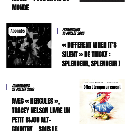
MONDE
/CHRONIQUES
Abonnés
16 JUILLET 2026
« DIFFERENT WHEN IT’S
SILENT » DE TRICKY :
SPLENDEUR, SPLENDEUR !
/CHRONIQUES
Offert temporairement
13 JUILLET 2026
AVEC « HERCULES »,
TRACEY NELSON LIVRE UN
PETIT BIJOU ALT-
COUNTRY… SOUS LE