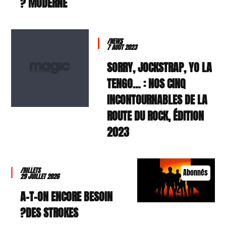
MODERNE ?
/NEWS
7 AOÛT 2023
SORRY, JOCKSTRAP, YO LA
TENGO… : NOS CINQ
INCONTOURNABLES DE LA
ROUTE DU ROCK, ÉDITION
2023
/BILLETS
Abonnés
29 JUILLET 2026
A-T-ON ENCORE BESOIN
DES STROKES?