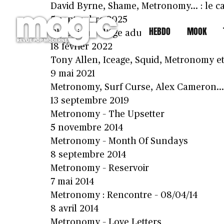
David Byrne, Shame, Metronomy… : le ca
5 septembre 2025
HEBDO
MOOK
Chronique : l’âge adulte de Metronomy
18 février 2022
Tony Allen, Iceage, Squid, Metronomy et 
9 mai 2021
Metronomy, Surf Curse, Alex Cameron… ç
13 septembre 2019
Metronomy – The Upsetter
5 novembre 2014
Metronomy – Month Of Sundays
8 septembre 2014
Metronomy – Reservoir
7 mai 2014
Metronomy : Rencontre – 08/04/14
8 avril 2014
Metronomy – Love Letters