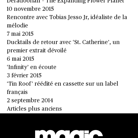
Deradoorian – The Expanding Flower Planet
10 novembre 2015
Rencontre avec Tobias Jesso Jr, idéaliste de la
mélodie
7 mai 2015
Ducktails de retour avec ‘St. Catherine’, un
premier extrait dévoilé
6 mai 2015
‘Infinity’ en écoute
3 février 2015
‘Tin Roof’ réédité en cassette sur un label
français
2 septembre 2014
Navigation
Articles plus anciens
des
articles