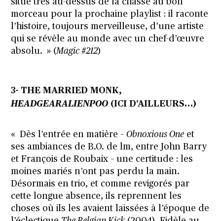
situe très au-dessus de la chasse au bon
morceau pour la prochaine playlist : il raconte
l’histoire, toujours merveilleuse, d’une artiste
qui se révèle au monde avec un chef-d’œuvre
absolu. » (
Magic #212
)
3- THE MARRIED MONK,
HEADGEARALIENPOO
(ICI D’AILLEURS…)
« Dès l’entrée en matière –
Obnoxious One
et
ses ambiances de B.O. de lm, entre John Barry
et François de Roubaix – une certitude : les
moines mariés n’ont pas perdu la main.
Désormais en trio, et comme revigorés par
cette longue absence, ils reprennent les
choses où ils les avaient laissées à l’époque de
l’éclectique
The Belgian Kick
(2004). Fidèle au