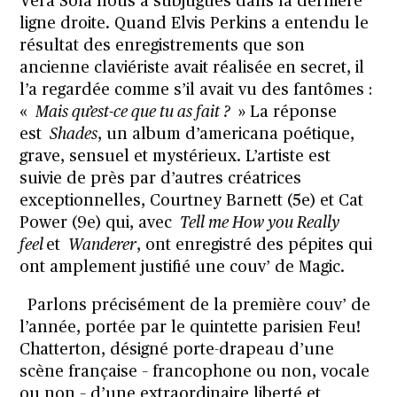
Vera Sola nous a subjugués dans la dernière
ligne droite. Quand Elvis Perkins a entendu le
résultat des enregistrements que son
ancienne claviériste avait réalisée en secret, il
l’a regardée comme s’il avait vu des fantômes :
«
Mais qu’est-ce que tu as fait ?
» La réponse
est
Shades
, un album d’americana poétique,
grave, sensuel et mystérieux. L’artiste est
suivie de près par d’autres créatrices
exceptionnelles, Courtney Barnett (5e) et Cat
Power (9e) qui, avec
Tell me How you Really
feel
et
Wanderer
, ont enregistré des pépites qui
ont amplement justifié une couv’ de Magic.
Parlons précisément de la première couv’ de
l’année, portée par le quintette parisien Feu!
Chatterton, désigné porte-drapeau d’une
scène française – francophone ou non, vocale
ou non – d’une extraordinaire liberté et