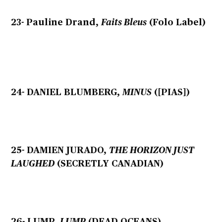
23- Pauline Drand,
Faits Bleus
(Folo Label)
24- DANIEL BLUMBERG,
MINUS
([PIAS])
25- DAMIEN JURADO,
THE HORIZON JUST
LAUGHED
(SECRETLY CANADIAN)
26- LUMP,
LUMP
(DEAD OCEANS)