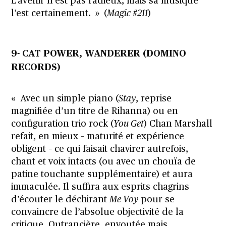
L’avenir n’est pas radieux, mais sa musique
l’est certainement. » (
Magic #211
)
9- CAT POWER, WANDERER (DOMINO
RECORDS)
« Avec un simple piano (
Stay
, reprise
magnifiée d’un titre de Rihanna) ou en
configuration trio rock (
You Get
) Chan Marshall
refait, en mieux – maturité et expérience
obligent – ce qui faisait chavirer autrefois,
chant et voix intacts (ou avec un chouïa de
patine touchante supplémentaire) et aura
immaculée. Il suffira aux esprits chagrins
d’écouter le déchirant
Me Voy
pour se
convaincre de l’absolue objectivité de la
critique. Outrancière, envoutée mais