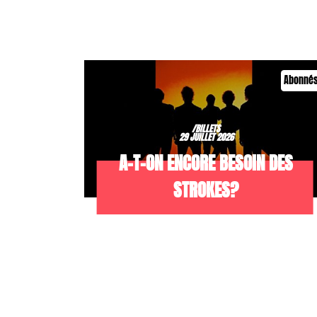
Abonné
/BILLETS
29 JUILLET 2026
A-T-ON ENCORE BESOIN DES
STROKES?