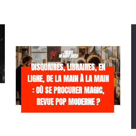
/NEWS
10 AOÛT 2023
DISQUAIRES, LIBRAIRES, EN
LIGNE, DE LA MAIN À LA MAIN
: OÙ SE PROCURER MAGIC,
REVUE POP MODERNE ?