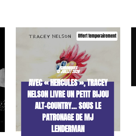
Offert temporairement
/CHRONIQUES
13 JUILLET 2026
AVEC « HERCULES », TRACEY
NELSON LIVRE UN PETIT BIJOU
ALT-COUNTRY… SOUS LE
PATRONAGE DE MJ
LENDERMAN