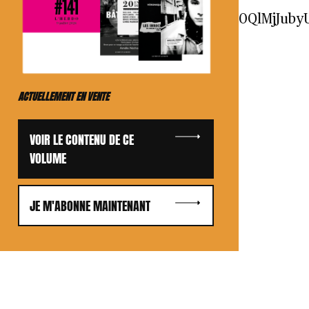
aHQlM0QlMjI0NTAlMjIlMjBzY3JvbGxpbmclM0Q
ACTUELLEMENT EN VENTE
VOIR LE CONTENU DE CE
VOLUME
JE M'ABONNE MAINTENANT