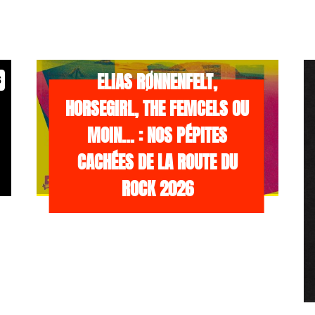
/NEWS
21 JUILLET 2026
ELIAS RØNNENFELT,
s
HORSEGIRL, THE FEMCELS OU
MOIN… : NOS PÉPITES
CACHÉES DE LA ROUTE DU
ROCK 2026