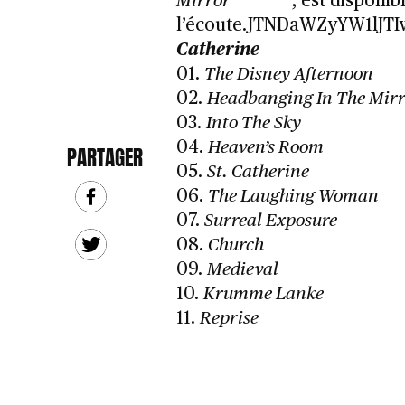
Mirror
, est disponib
l’écoute.JTNDaWZyYW1lJ
Catherine
01.
The Disney Afternoon
02.
Headbanging In The Mir
03.
Into The Sky
04.
Heaven’s Room
PARTAGER
05.
St. Catherine
06.
The Laughing Woman
07.
Surreal Exposure
08.
Church
09.
Medieval
10.
Krumme Lanke
11.
Reprise