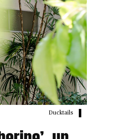
Ducktails
herine’, un