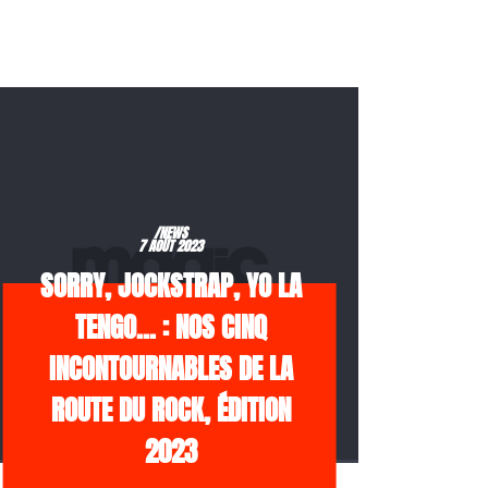
/NEWS
7 AOÛT 2023
SORRY, JOCKSTRAP, YO LA
TENGO… : NOS CINQ
INCONTOURNABLES DE LA
ROUTE DU ROCK, ÉDITION
2023