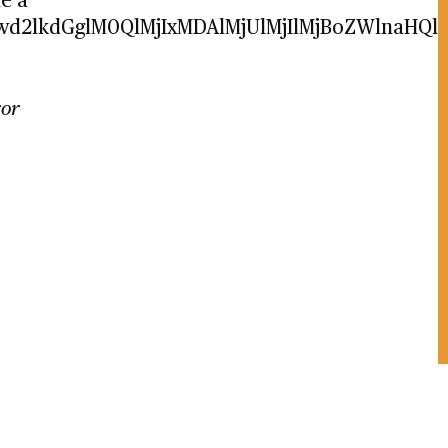
le à
TIwd2lkdGglM0QlMjIxMDAlMjUlMjIlMjBoZWln
ror