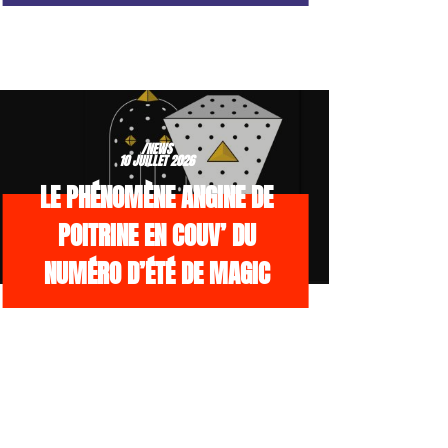
/NEWS
10 JUILLET 2026
LE PHÉNOMÈNE ANGINE DE
POITRINE EN COUV’ DU
NUMÉRO D’ÉTÉ DE MAGIC