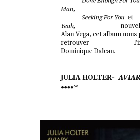
Done Enough For You
Man,
Seeking For You
et
Yeah,
nouvell
Alan Vega, cet album nous
retrouver
l’i
Dominique Dalcan.
JULIA HOLTER–
AVIA
••••°°