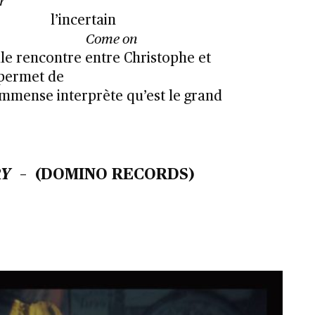
r
l’incertain
Come on
e rencontre entre Christophe et
 permet de
mmense interprète qu’est le grand
RY
– (DOMINO RECORDS)