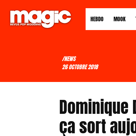
HEBDO
MOOK
/NEWS
26 OCTOBRE 2018
Dominique D
ça sort auj