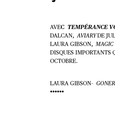
AVE
C
TEMPÉRANCE VO
DALCAN,
AVIARY
DE JU
LAURA GIBSON,
MAGIC
DISQUES IMPORTANTS Q
OCTOBRE.
LAURA GIBSON–
GONER
••••••