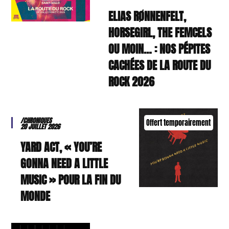
ELIAS RØNNENFELT,
HORSEGIRL, THE FEMCELS
OU MOIN… : NOS PÉPITES
CACHÉES DE LA ROUTE DU
ROCK 2026
/CHRONIQUES
Offert temporairement
20 JUILLET 2026
YARD ACT, « YOU’RE
GONNA NEED A LITTLE
MUSIC » POUR LA FIN DU
MONDE