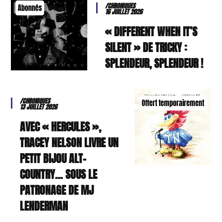
/CHRONIQUES
Abonnés
16 JUILLET 2026
« DIFFERENT WHEN IT’S
SILENT » DE TRICKY :
SPLENDEUR, SPLENDEUR !
/CHRONIQUES
Offert temporairement
13 JUILLET 2026
AVEC « HERCULES »,
TRACEY NELSON LIVRE UN
PETIT BIJOU ALT-
COUNTRY… SOUS LE
PATRONAGE DE MJ
LENDERMAN