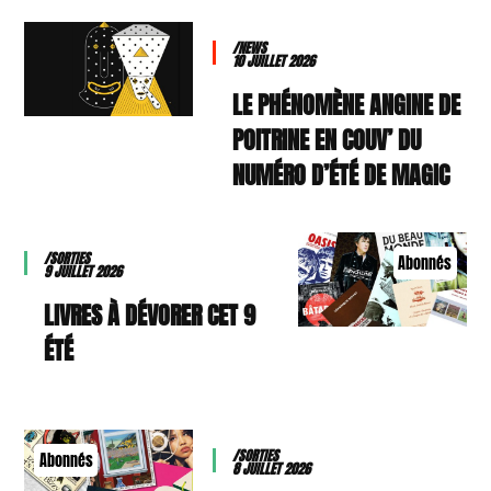
/NEWS
10 JUILLET 2026
LE PHÉNOMÈNE ANGINE DE
POITRINE EN COUV’ DU
NUMÉRO D’ÉTÉ DE MAGIC
/SORTIES
Abonnés
9 JUILLET 2026
9 LIVRES À DÉVORER CET
ÉTÉ
/SORTIES
Abonnés
8 JUILLET 2026