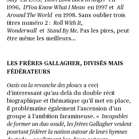
Stay
en 1995,
Don’t Look Back In Anger
en
1996,
D’You Know What I Mean
en 1997 et
All
Around The World
en 1998. Sans oublier trois
titres numéro 2 :
Roll With It,
Wonderwall
et
Stand By Me
. Pas les pires, peut-
être même les meilleurs…
LES FRÈRES GALLAGHER, DIVISÉS MAIS
FÉDÉRATEURS
Oasis ou la revanche des ploucs
a ceci
d’interessant qu’au-delà du double récit
biographique et thématique qu’il met en place,
il problématise également l’ascension d’un
groupe à l’ambition faramineuse. «
Incapables
de former un duo soudé, les frères Gallagher veulent
pourtant fédérer la nation autour de leurs hymnes