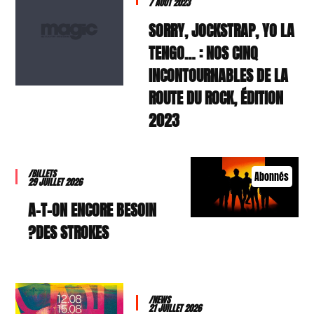
7 AOÛT 2023
SORRY, JOCKSTRAP, YO LA
TENGO… : NOS CINQ
INCONTOURNABLES DE LA
ROUTE DU ROCK, ÉDITION
2023
/BILLETS
Abonnés
29 JUILLET 2026
A-T-ON ENCORE BESOIN
DES STROKES?
/NEWS
21 JUILLET 2026