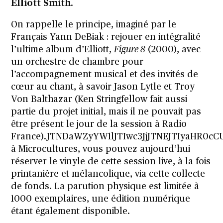
Elliott Smith
.
On rappelle le principe, imaginé par le
Français Yann DeBiak : rejouer en intégralité
l’ultime album d’Elliott,
Figure 8
(2000), avec
un orchestre de chambre pour
l’accompagnement musical et des invités de
cœur au chant, à savoir
Jason Lytle
et
Troy
Von Balthazar
(
Ken Stringfellow
fait aussi
partie du projet initial, mais il ne pouvait pas
être présent le jour de la session à Radio
France).JTNDaWZyYW1lJTIwc3JjJTNEJTIyaHR0
à
Microcultures
, vous pouvez aujourd’hui
réserver le vinyle de cette session live, à la fois
printanière et mélancolique, via
cette collecte
de fonds
. La parution physique est limitée à
1000 exemplaires, une édition numérique
étant également disponible.