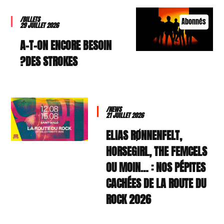
/BILLETS
Abonnés
29 JUILLET 2026
A-T-ON ENCORE BESOIN
DES STROKES?
/NEWS
21 JUILLET 2026
ELIAS RØNNENFELT,
HORSEGIRL, THE FEMCELS
OU MOIN… : NOS PÉPITES
CACHÉES DE LA ROUTE DU
ROCK 2026