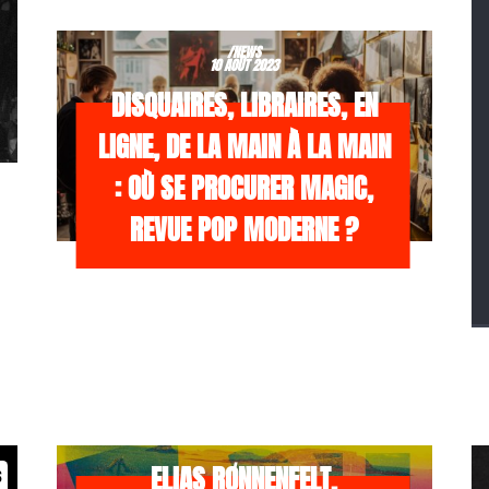
/NEWS
10 AOÛT 2023
DISQUAIRES, LIBRAIRES, EN
LIGNE, DE LA MAIN À LA MAIN
: OÙ SE PROCURER MAGIC,
REVUE POP MODERNE ?
/NEWS
21 JUILLET 2026
ELIAS RØNNENFELT,
s