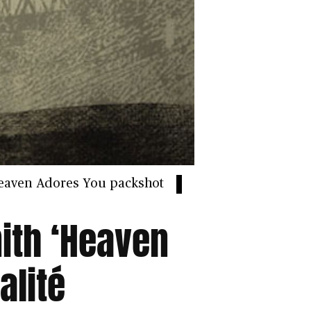
eaven Adores You packshot
mith ‘Heaven
alité