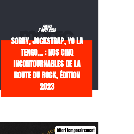
/NEWS
7 AOÛT 2023
SORRY, JOCKSTRAP, YO LA
TENGO… : NOS CINQ
INCONTOURNABLES DE LA
ROUTE DU ROCK, ÉDITION
2023
Offert temporairement