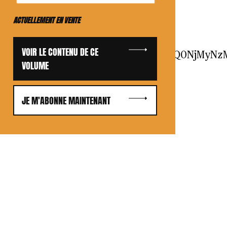
ACTUELLEMENT EN VENTE
VOIR LE CONTENU DE CE
3JnJTJGcGxheWVyJTJGZW1iZWQlMkY0NjQ0NjMy
VOLUME
JE M'ABONNE MAINTENANT