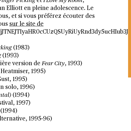
Finger Picking
et
I Love My Room
,
 Elliott en pleine adolescence. Le
ous, et si vous préférez écouter des
vous
sur le site de
3JjJTNEJTIyaHR0cCUzQSUyRiUyRnd3dy5ucHIub
cking
(1983)
g
(1993)
ière version de
Fear City
, 1993)
 Heatmiser, 1995)
Gust, 1995)
n solo, 1996)
tal)
(1994)
tival, 1997)
(1994)
lternative, 1995-96)