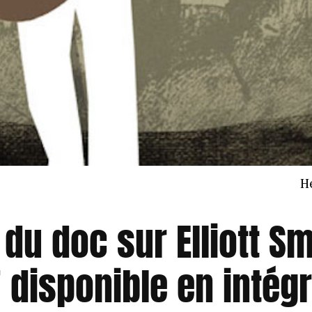
H
du doc sur Elliott S
 disponible en intégr