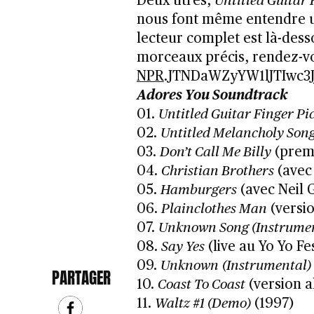
Deux titres,
Untitled Guitar 
nous font même entendre un
lecteur complet est là-dess
morceaux précis, rendez-
NPR
.JTNDaWZyYW1lJTIwc
Adores You Soundtrack
01.
Untitled Guitar Finger Pi
02.
Untitled Melancholy Son
03.
Don’t Call Me Billy
(prem
04.
Christian Brothers
(avec
05.
Hamburgers
(avec Neil 
06.
Plainclothes Man
(versio
07.
Unknown Song (Instrumen
08.
Say Yes
(live au Yo Yo Fes
09.
Unknown
(Instrumental)
PARTAGER
10.
Coast To Coast
(version a
11.
Waltz #1 (Demo)
(1997)