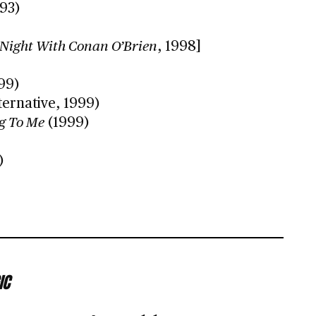
93)
 Night With Conan O’Brien
, 1998]
99)
ternative, 1999)
g To Me
(1999)
)
IC