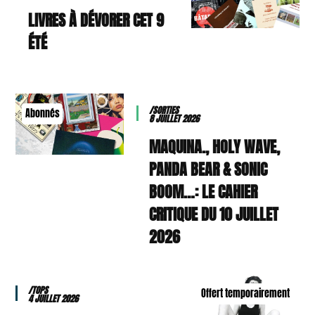
9 LIVRES À DÉVORER CET
ÉTÉ
/SORTIES
Abonnés
8 JUILLET 2026
MAQUINA., HOLY WAVE,
PANDA BEAR & SONIC
BOOM…: LE CAHIER
CRITIQUE DU 10 JUILLET
2026
/TOPS
Offert temporairement
4 JUILLET 2026