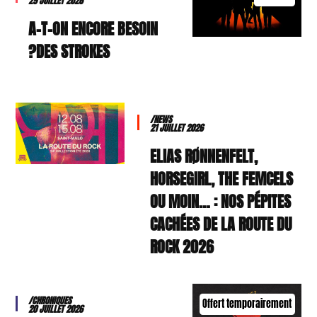
29 JUILLET 2026
A-T-ON ENCORE BESOIN
DES STROKES?
/NEWS
21 JUILLET 2026
ELIAS RØNNENFELT,
HORSEGIRL, THE FEMCELS
OU MOIN… : NOS PÉPITES
CACHÉES DE LA ROUTE DU
ROCK 2026
/CHRONIQUES
Offert temporairement
20 JUILLET 2026