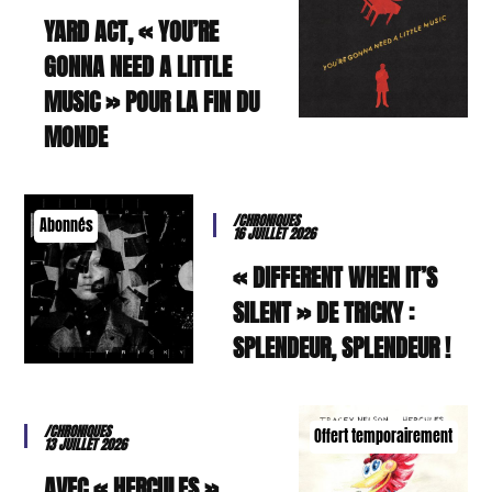
YARD ACT, « YOU’RE
GONNA NEED A LITTLE
MUSIC » POUR LA FIN DU
MONDE
/CHRONIQUES
Abonnés
16 JUILLET 2026
« DIFFERENT WHEN IT’S
SILENT » DE TRICKY :
SPLENDEUR, SPLENDEUR !
/CHRONIQUES
Offert temporairement
13 JUILLET 2026
AVEC « HERCULES »,