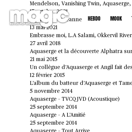
Mendelson, Vanishing Twin, Aquaserge, Th
17 octobre 2021
HEBDO
MOOK
Aquaserge et Jeanne Added en concert à
13 mai 2021
Embrasse moi, L.A Salami, Okkervil Rive
27 avril 2018
Aquaserge et la découverte Alphatra sur 
21 mai 2015
Un collègue d’Aquaserge et Angil fait de
12 février 2015
L’album du batteur d’Aquaserge et Tam
5 novembre 2014
Aquaserge – TVCQJVD (Acoustique)
25 septembre 2014
Aquaserge – A L’Amitié
25 septembre 2014
Aquaserge – Tout Arrive