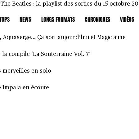
e Beatles : la playlist des sorties du 15 octobre 20
TOPS
NEWS
LONGS FORMATS
CHRONIQUES
VIDÉOS
 Nantes le 14 mai
r, Aquaserge… Ça sort aujourd’hui et Magic aime
la compile ‘La Souterraine Vol. 7’
s merveilles en solo
e Impala en écoute