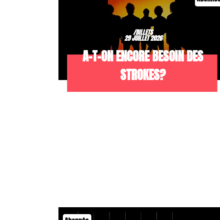
/BILLETS
29 JUILLET 2026
A-T-ON ENCORE BESOIN DES
STROKES?