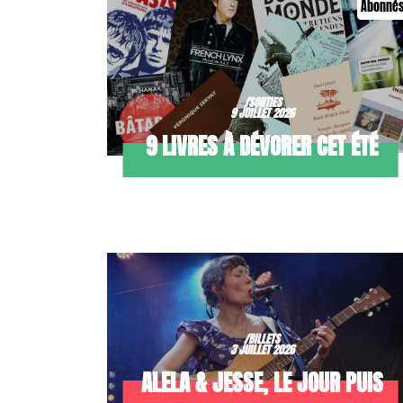
Abonné
/SORTIES
9 JUILLET 2026
9 LIVRES À DÉVORER CET ÉTÉ
/BILLETS
3 JUILLET 2026
ALELA & JESSE, LE JOUR PUIS