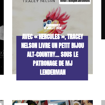
Offert temporairement
/CHRONIQUES
13 JUILLET 2026
AVEC « HERCULES », TRACEY
NELSON LIVRE UN PETIT BIJOU
ALT-COUNTRY… SOUS LE
PATRONAGE DE MJ
LENDERMAN
/SORTIES