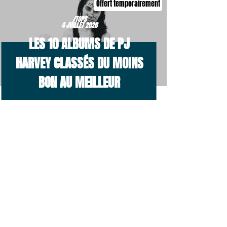
Offert temporairement
/TOPS
4 JUILLET 2026
LES 10 ALBUMS DE PJ
HARVEY CLASSÉS DU MOINS
BON AU MEILLEUR