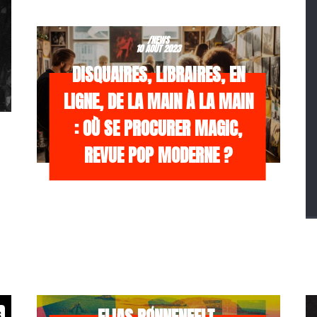
/NEWS
10 AOÛT 2023
DISQUAIRES, LIBRAIRES, EN
LIGNE, DE LA MAIN À LA MAIN
: OÙ SE PROCURER MAGIC,
REVUE POP MODERNE ?
/NEWS
21 JUILLET 2026
s