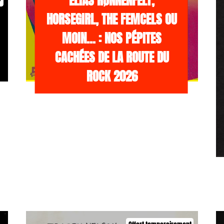
ELIAS RØNNENFELT,
HORSEGIRL, THE FEMCELS OU
MOIN… : NOS PÉPITES
CACHÉES DE LA ROUTE DU
ROCK 2026