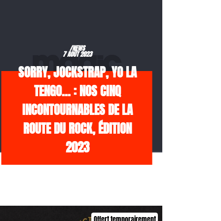
/NEWS
7 AOÛT 2023
SORRY, JOCKSTRAP, YO LA
TENGO… : NOS CINQ
INCONTOURNABLES DE LA
ROUTE DU ROCK, ÉDITION
2023
Offert temporairement