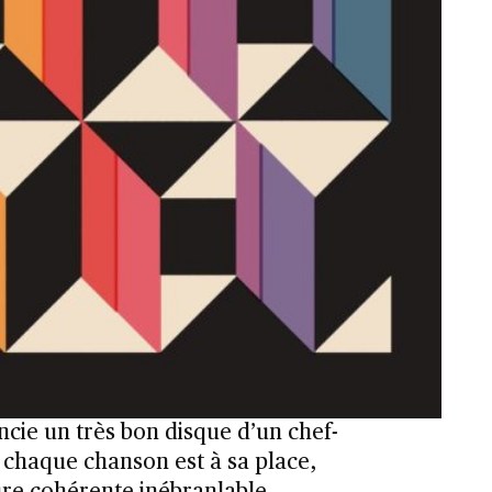
encie un très bon disque d’un chef-
 chaque chanson est à sa place,