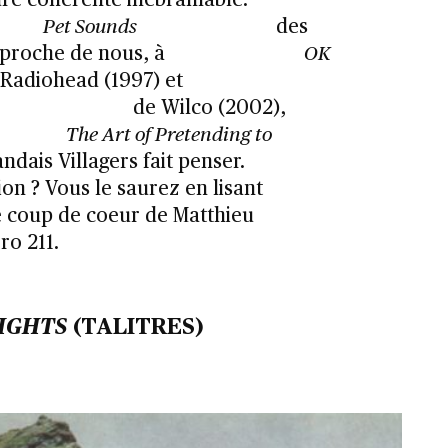
re cohérente inébranlable.
Pet Sounds
des
 proche de nous, à
OK
Radiohead (1997) et
de Wilco (2002),
The Art of Pretending to
andais Villagers fait penser.
on ? Vous le saurez en lisant
ue coup de coeur de Matthieu
o 211.
IGHTS
(TALITRES)