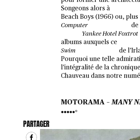
pour former une architectu
Songeons alors à
Beach Boys (1966) ou, plus
Computer
de 
Yankee Hotel Foxtrot
albums auxquels ce
Swim
de l’Irl
Pourquoi une telle admirati
l’intégralité de la chroniq
Chauveau dans notre numér
MOTORAMA –
MANY N
•••••
°
PARTAGER