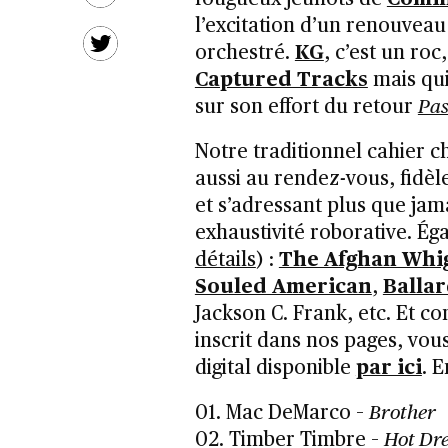
l’excitation d’un renouvea
orchestré.
KG
, c’est un roc
Captured Tracks
mais qui
sur son effort du retour
Pas
Notre traditionnel cahier c
aussi au rendez-vous, fidèle
et s’adressant plus que jam
exhaustivité roborative. É
détails
) :
The Afghan Whi
Souled American
,
Balla
Jackson C. Frank, etc.
Et co
inscrit dans nos pages, vou
digital disponible
par ici
. E
01. Mac DeMarco –
Brother
02. Timber Timbre –
Hot Dr