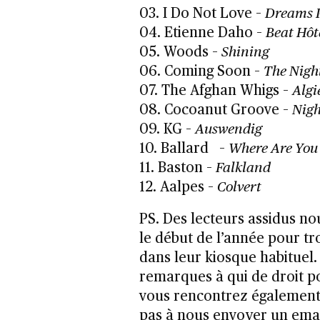
03. I Do Not Love –
Dreams P
04. Etienne Daho –
Beat Hôt
05. Woods –
Shining
06. Coming Soon –
The Nigh
07. The Afghan Whigs –
Algi
08. Cocoanut Groove –
Nigh
09. KG –
Auswendig
10. Ballard –
Where Are You 
11. Baston –
Falkland
12. Aalpes –
Colvert
PS. Des lecteurs assidus nou
le début de l’année pour t
dans leur kiosque habituel.
remarques à qui de droit po
vous rencontrez également 
pas à nous envoyer un emai