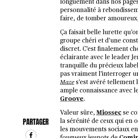
longuement dans nos pages s
personnalité à rebondissem
faire, de tomber amoureux,
Ça faisait belle lurette qu’
groupe chéri et d’une cons
discret. C’est finalement ch
éclairante avec le leader Je
tranquille du précieux labe
pas vraiment l’interroger u
Maze
s’est avéré tellement 
ample connaissance avec l
Groove
.
Valeur sûre,
Miossec
se co
PARTAGER
la sérénité de ceux qui en 
les mouvements sociaux en 
fougueux jeunots de
Comin