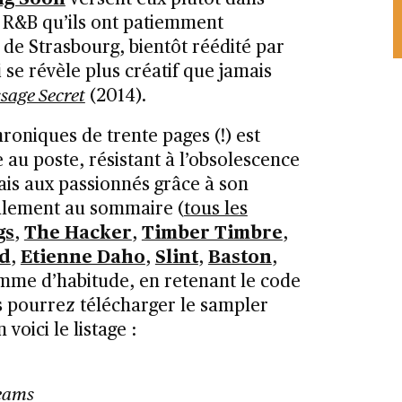
u R&B qu’ils ont patiemment
, de Strasbourg, bientôt réédité par
 se révèle plus créatif que jamais
sage Secret
(2014).
hroniques de trente pages (!) est
 au poste, résistant à l’obsolescence
ais aux passionnés grâce à son
galement au sommaire (
tous les
gs
,
The Hacker
,
Timber Timbre
,
rd
,
Etienne Daho
,
Slint
,
Baston
,
mme d’habitude, en retenant le code
s pourrez télécharger le sampler
n voici le listage :
eams