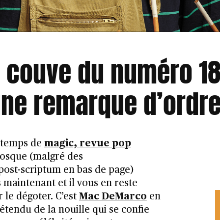
n couve du numéro 18
 une remarque d’ordre
ntemps de
magic, revue pop
iosque (malgré des
post-scriptum en bas de page)
 maintenant et il vous en reste
 le dégoter. C’est
Mac DeMarco
en
étendu de la nouille qui se confie