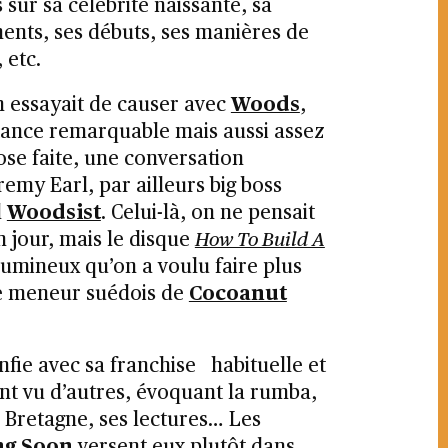
ur sa célébrité naissante, sa
ents, ses débuts, ses manières de
 etc.
on essayait de causer avec
Woods
,
tance remarquable mais aussi assez
ose faite, une conversation
remy Earl, par ailleurs big boss
l
Woodsist
. Celui-là, on ne pensait
n jour, mais le disque
How To Build A
lumineux qu’on a voulu faire plus
e meneur suédois de
Cocoanut
nfie avec sa franchise habituelle et
ont vu d’autres, évoquant la rumba,
Bretagne, ses lectures… Les
g Soon
versent eux plutôt dans