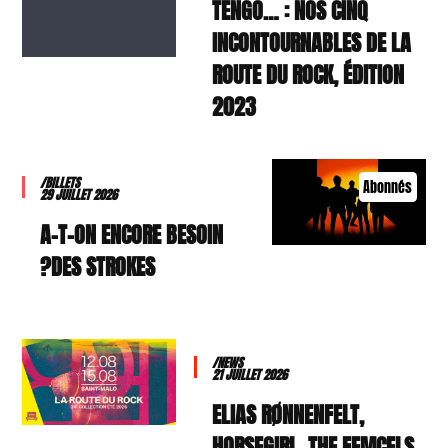
TENGO… : NOS CINQ
INCONTOURNABLES DE LA
ROUTE DU ROCK, ÉDITION
2023
/BILLETS
Abonnés
29 JUILLET 2026
A-T-ON ENCORE BESOIN
DES STROKES?
/NEWS
21 JUILLET 2026
ELIAS RØNNENFELT,
HORSEGIRL, THE FEMCELS