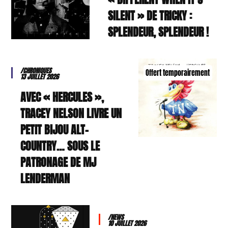
SILENT » DE TRICKY :
SPLENDEUR, SPLENDEUR !
/CHRONIQUES
Offert temporairement
13 JUILLET 2026
AVEC « HERCULES »,
TRACEY NELSON LIVRE UN
PETIT BIJOU ALT-
COUNTRY… SOUS LE
PATRONAGE DE MJ
LENDERMAN
/NEWS
10 JUILLET 2026