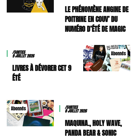
LE PHÉNOMÈNE ANGINE DE
POITRINE EN COUV’ DU
NUMÉRO D’ÉTÉ DE MAGIC
/SORTIES
Abonnés
9 JUILLET 2026
9 LIVRES À DÉVORER CET
ÉTÉ
/SORTIES
Abonnés
8 JUILLET 2026
MAQUINA., HOLY WAVE,
PANDA BEAR & SONIC