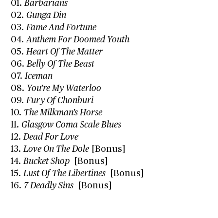
01.
Barbarians
02.
Gunga Din
03.
Fame And Fortune
04.
Anthem For Doomed Youth
05.
Heart Of The Matter
06.
Belly Of The Beast
07.
Iceman
08.
You’re My Waterloo
09.
Fury Of Chonburi
10.
The Milkman’s Horse
11.
Glasgow Coma Scale Blues
12.
Dead For Love
13.
Love On The Dole
[Bonus]
14.
Bucket Shop
[Bonus]
15.
Lust Of The Libertines
[Bonus]
16.
7 Deadly Sins
[Bonus]