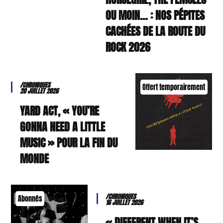
OU MOIN… : NOS PÉPITES
CACHÉES DE LA ROUTE DU
ROCK 2026
/CHRONIQUES
Offert temporairement
20 JUILLET 2026
YARD ACT, « YOU’RE
GONNA NEED A LITTLE
MUSIC » POUR LA FIN DU
MONDE
/CHRONIQUES
Abonnés
16 JUILLET 2026
« DIFFERENT WHEN IT’S