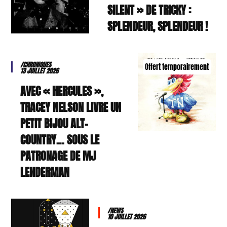
SILENT » DE TRICKY :
SPLENDEUR, SPLENDEUR !
/CHRONIQUES
Offert temporairement
13 JUILLET 2026
AVEC « HERCULES »,
TRACEY NELSON LIVRE UN
PETIT BIJOU ALT-
COUNTRY… SOUS LE
PATRONAGE DE MJ
LENDERMAN
/NEWS
10 JUILLET 2026