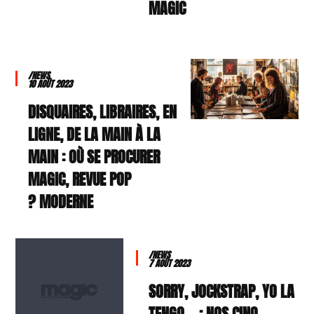
MAGIC
/NEWS
10 AOÛT 2023
DISQUAIRES, LIBRAIRES, EN
LIGNE, DE LA MAIN À LA
MAIN : OÙ SE PROCURER
MAGIC, REVUE POP
MODERNE ?
/NEWS
7 AOÛT 2023
SORRY, JOCKSTRAP, YO LA
TENGO… : NOS CINQ