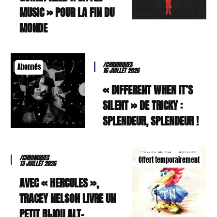
MUSIC » POUR LA FIN DU
MONDE
/CHRONIQUES
Abonnés
16 JUILLET 2026
« DIFFERENT WHEN IT’S
SILENT » DE TRICKY :
SPLENDEUR, SPLENDEUR !
/CHRONIQUES
Offert temporairement
13 JUILLET 2026
AVEC « HERCULES »,
TRACEY NELSON LIVRE UN
PETIT BIJOU ALT-