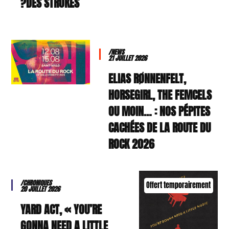
DES STROKES?
/NEWS
21 JUILLET 2026
ELIAS RØNNENFELT,
HORSEGIRL, THE FEMCELS
OU MOIN… : NOS PÉPITES
CACHÉES DE LA ROUTE DU
ROCK 2026
/CHRONIQUES
Offert temporairement
20 JUILLET 2026
YARD ACT, « YOU’RE
GONNA NEED A LITTLE