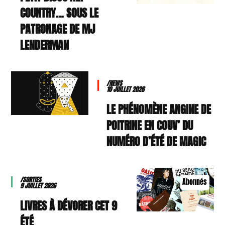
COUNTRY… SOUS LE
PATRONAGE DE MJ
LENDERMAN
/NEWS
10 JUILLET 2026
LE PHÉNOMÈNE ANGINE DE
POITRINE EN COUV’ DU
NUMÉRO D’ÉTÉ DE MAGIC
/SORTIES
Abonnés
9 JUILLET 2026
9 LIVRES À DÉVORER CET
ÉTÉ