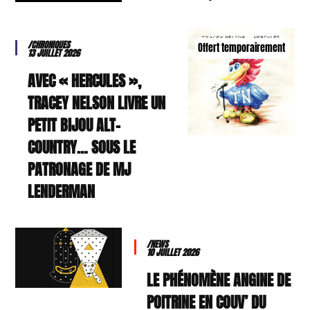
/CHRONIQUES
Offert temporairement
13 JUILLET 2026
AVEC « HERCULES »,
TRACEY NELSON LIVRE UN
PETIT BIJOU ALT-
COUNTRY… SOUS LE
PATRONAGE DE MJ
LENDERMAN
/NEWS
10 JUILLET 2026
LE PHÉNOMÈNE ANGINE DE
POITRINE EN COUV’ DU