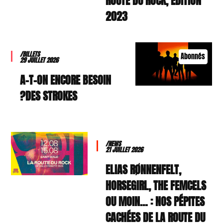
ROUTE DU ROCK, ÉDITION
2023
/BILLETS
Abonnés
29 JUILLET 2026
A-T-ON ENCORE BESOIN
DES STROKES?
/NEWS
21 JUILLET 2026
ELIAS RØNNENFELT,
HORSEGIRL, THE FEMCELS
OU MOIN… : NOS PÉPITES
CACHÉES DE LA ROUTE DU