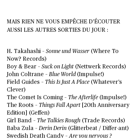
MAIS RIEN NE VOUS EMPÊCHE D’ÉCOUTER
AUSSI LES AUTRES SORTIES DU JOUR :
H. Takahashi –
Sonne und Wasser
(Where To
Now? Records)
Boy & Bear –
Suck on Light
(Nettwerk Records)
John Coltrane –
Blue World
(Impulse!)
Field Guides –
This Is Just A Place
(Whatever’s
Clever)
The Comet Is Coming –
The Afterlife
(Impulse!)
The Roots –
Things Fall Apart
[20th Anniversary
Edition] (Geffen)
Girl Band –
The Talkies Rough
(Trade Records)
Baba Zula –
Derin Derin
(Glitterbeat / Differ-ant)
Swedish Death Candy –
Are you nervous ?