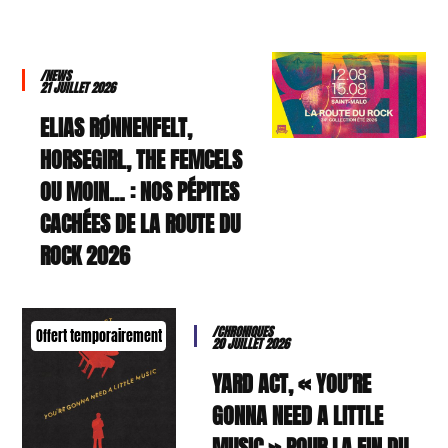
/NEWS
21 JUILLET 2026
ELIAS RØNNENFELT,
HORSEGIRL, THE FEMCELS
OU MOIN… : NOS PÉPITES
CACHÉES DE LA ROUTE DU
ROCK 2026
/CHRONIQUES
Offert temporairement
20 JUILLET 2026
YARD ACT, « YOU’RE
GONNA NEED A LITTLE
MUSIC » POUR LA FIN DU