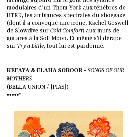
mélange aujourd’hui le goût des synthés
modulaires d’un Thom York aux ténèbres de
HTRK, les ambiances spectrales du shoegaze
(dont il a convoqué une icône, Rachel Goswell
de Slowdive sur
Cold Comfort
) aux murs de
guitares à la Soft Moon. Et même s’il dérape
sur
Try a Little
, tout lui est pardonné.
KEFAYA & ELAHA SOROOR
–
SONGS OF OUR
MOTHERS
(BELLA UNION / [PIAS])
•••••°