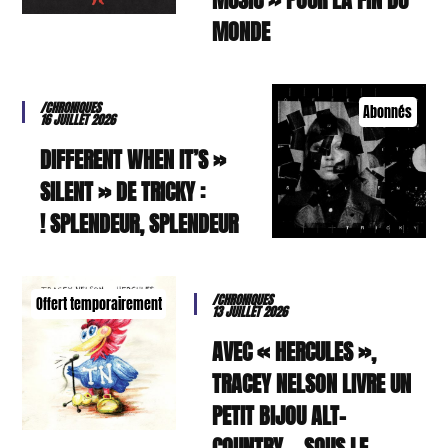
MONDE
/CHRONIQUES
Abonnés
16 JUILLET 2026
« DIFFERENT WHEN IT’S
SILENT » DE TRICKY :
SPLENDEUR, SPLENDEUR !
/CHRONIQUES
Offert temporairement
13 JUILLET 2026
AVEC « HERCULES »,
TRACEY NELSON LIVRE UN
PETIT BIJOU ALT-
COUNTRY… SOUS LE