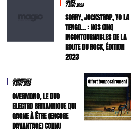
/NEWS
7 AOÛT 2023
SORRY, JOCKSTRAP, YO LA
TENGO… : NOS CINQ
INCONTOURNABLES DE LA
ROUTE DU ROCK, ÉDITION
2023
/CHRONIQUES
Offert temporairement
8 AOÛT 2026
OVERMONO, LE DUO
ELECTRO BRITANNIQUE QUI
GAGNE À ÊTRE (ENCORE
DAVANTAGE) CONNU