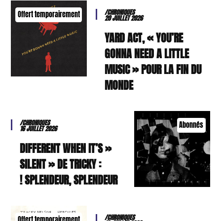
/CHRONIQUES
Offert temporairement
20 JUILLET 2026
YARD ACT, « YOU’RE
GONNA NEED A LITTLE
MUSIC » POUR LA FIN DU
MONDE
/CHRONIQUES
Abonnés
16 JUILLET 2026
« DIFFERENT WHEN IT’S
SILENT » DE TRICKY :
SPLENDEUR, SPLENDEUR !
/CHRONIQUES
Offert temporairement