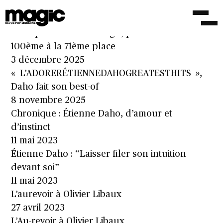
Daho, l’influenceur influencé
8 novembre 2025
Le Top 100 2025 de Magic, partie 1 – de la
100ème à la 71ème place
3 décembre 2025
« L’ADORERÉTIENNEDAHOGREATESTHITS »,
Daho fait son best-of
8 novembre 2025
Chronique : Étienne Daho, d’amour et
d’instinct
11 mai 2023
Étienne Daho : “Laisser filer son intuition
devant soi”
11 mai 2023
L’aurevoir à Olivier Libaux
27 avril 2023
L’Au-revoir à Olivier Libaux