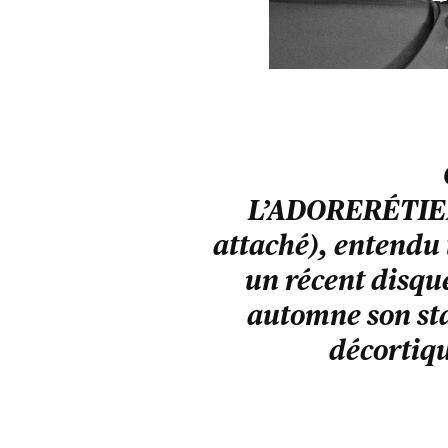
L’ADORERÉTIEN
attaché), entendu
un récent disqu
automne son sta
décortiqu