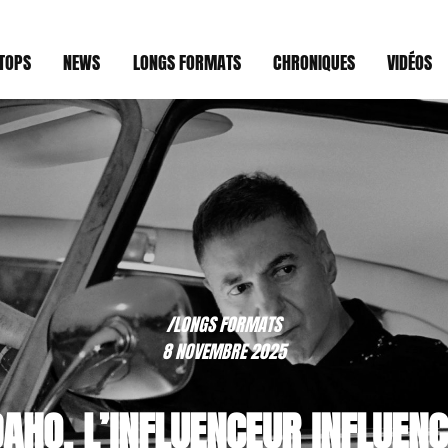
TOPS
NEWS
LONGS FORMATS
CHRONIQUES
VIDÉOS
/LONGS FORMATS
8 NOVEMBRE 2025
DAHO, L’INFLUENCEUR INFLUENC