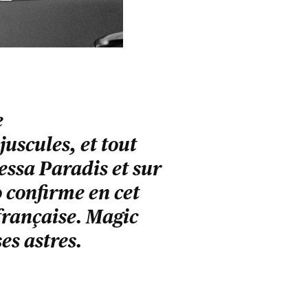
e
cules, et tout
ssa Paradis et sur
 confirme en cet
française. Magic
es astres.