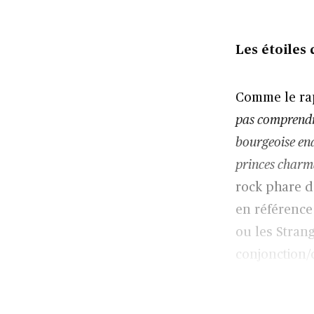
Les étoiles
Comme le ra
pas comprendre
bourgeoise end
princes charma
rock phare de
en référenc
ou les Strang
conjonction/c
guitare Fran