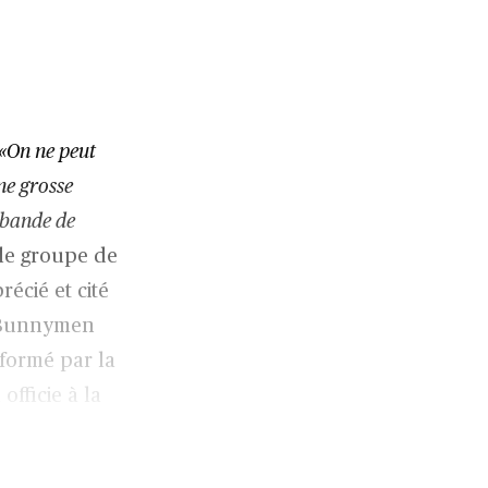
«On ne peut
ne grosse
 bande de
 le groupe de
écié et cité
e Bunnymen
formé par la
officie à la