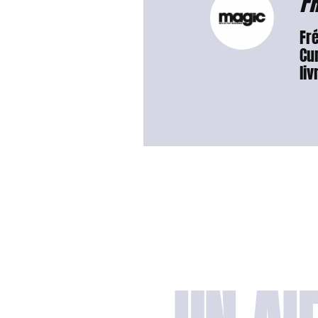
FR
Fr
Cur
liv