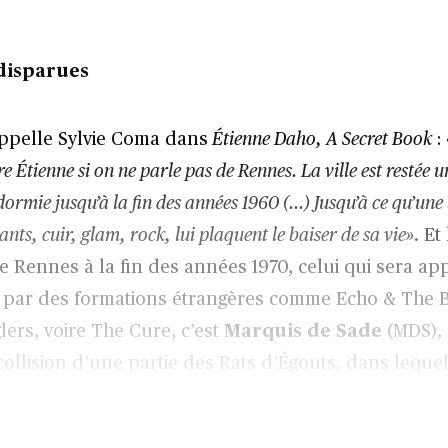
 disparues
ppelle Sylvie Coma dans
Étienne Daho, A Secret Book
:
 Étienne si on ne parle pas de Rennes. La ville est restée u
ormie jusqu’à la fin des années 1960 (…) Jusqu’à ce qu’une
nts, cuir, glam, rock, lui plaquent le baiser de sa vie»
. Et
 Rennes à la fin des années 1970, celui qui sera appr
e par des formations étrangères comme Echo & Th
lers, voire The Cure, c’est
Marquis de Sade
(MDS), 
ollision d’une partie des Rats d’Égouts, dans lequel 
ck Darcel, et d’une autre formation bretonne