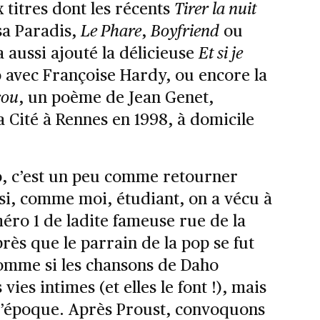
titres dont les récents
Tirer la nuit
a Paradis,
Le Phare
,
Boyfriend
ou
a aussi ajouté la délicieuse
Et si je
 avec Françoise Hardy, ou encore la
cou
, un poème de Jean Genet,
la Cité à Rennes en 1998, à domicile
o, c’est un peu comme retourner
 si, comme moi, étudiant, on a vécu à
éro 1 de ladite fameuse rue de la
rès que le parrain de la pop se fut
Comme si les chansons de Daho
vies intimes (et elles le font !), mais
l’époque. Après Proust, convoquons