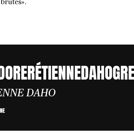
 brutes».
DORERÉTIENNEDAHOGRE
ENNE DAHO
NE