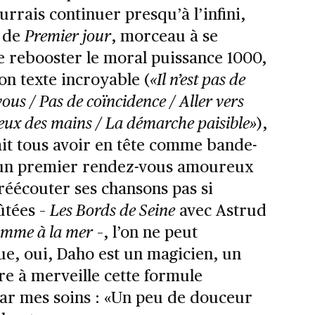
rrais continuer presqu’à l’infini,
e de
Premier jour
, morceau à se
e rebooster le moral puissance 1000,
on texte incroyable (
«Il n’est pas de
vous / Pas de coïncidence / Aller vers
reux des mains / La démarche paisible»
),
it tous avoir en tête comme bande-
un premier rendez-vous amoureux
 réécouter ses chansons pas si
ûtées –
Les Bords de Seine
avec Astrud
mme à la mer
–, l’on ne peut
e, oui, Daho est un magicien, un
stre à merveille cette formule
ar mes soins : «Un peu de douceur