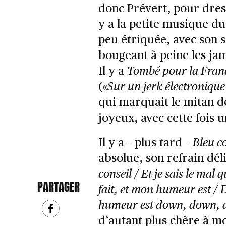
donc Prévert, pour dress
y a la petite musique d
peu étriquée, avec son s
bougeant à peine les ja
Il y a
Tombé pour la Fran
(
«Sur un jerk électroniqu
qui marquait le mitan d
joyeux, avec cette fois 
Il y a – plus tard –
Bleu c
absolue, son refrain dé
conseil / Et je sais le mal 
PARTAGER
fait, et mon humeur est 
humeur est down, down,
d’autant plus chère à mo