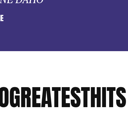
NE
OGREATESTHITS