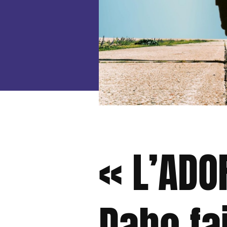
« L’ADO
Daho fa