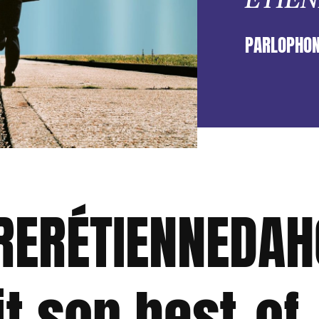
PARLOPHO
RERÉTIENNEDAH
it son best-of