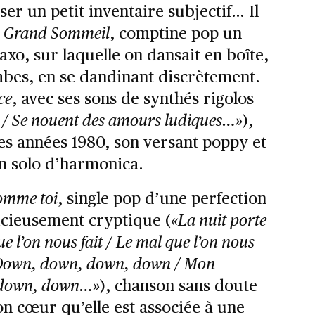
er un petit inventaire subjectif… Il
u
Grand Sommeil
, comptine pop un
axo, sur laquelle on dansait en boîte,
mbes, en se dandinant discrètement.
ce
, avec ses sons de synthés rigolos
e / Se nouent des amours ludiques…»
),
es années 1980, son versant poppy et
un solo d’harmonica.
omme toi
, single pop d’une perfection
licieusement cryptique (
«La nuit porte
que l’on nous fait / Le mal que l’on nous
/ Down, down, down, down / Mon
 down, down…»
), chanson sans doute
n cœur qu’elle est associée à une