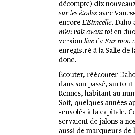
décompte) dix nouveaux 
sur les étoiles
avec Vaness
encore
L’Étincelle
. Daho 
m’en vais avant toi
en duo
version
live
de
Sur mon 
enregistré à la Salle de 
donc.
Écouter, réécouter Dah
dans son passé, surtout
Rennes, habitant au num
Soif, quelques années ap
«envolé» à la capitale. 
servaient de jalons à nos 
aussi de marqueurs de 