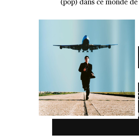
(pop) dans ce monde de
L’A
ETI
PARLOPHO