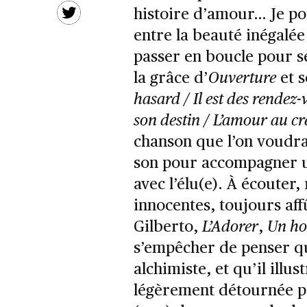
histoire d’amour… Je pou
entre la beauté inégalé
passer en boucle pour s
la grâce d’
Ouverture
et s
hasard / Il est des rendez-
son destin / L’amour au c
chanson que l’on voudra
son pour accompagner 
avec l’élu(e). À écouter,
innocentes, toujours aff
Gilberto,
L’Adorer
,
Un ho
s’empêcher de penser qu
alchimiste, et qu’il illu
légèrement détournée p