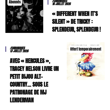
/CHRONIQUES
Abonnés
16 JUILLET 2026
« DIFFERENT WHEN IT’S
SILENT » DE TRICKY :
SPLENDEUR, SPLENDEUR !
/CHRONIQUES
Offert temporairement
13 JUILLET 2026
AVEC « HERCULES »,
TRACEY NELSON LIVRE UN
PETIT BIJOU ALT-
COUNTRY… SOUS LE
PATRONAGE DE MJ
LENDERMAN