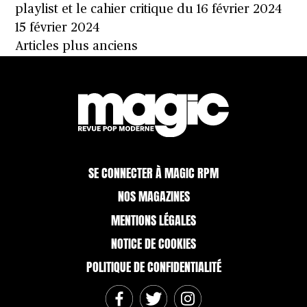
playlist et le cahier critique du 16 février 2024
15 février 2024
Navigation
Articles plus anciens
des
articles
SE CONNECTER À MAGIC RPM
NOS MAGAZINES
MENTIONS LÉGALES
NOTICE DE COOKIES
POLITIQUE DE CONFIDENTIALITÉ