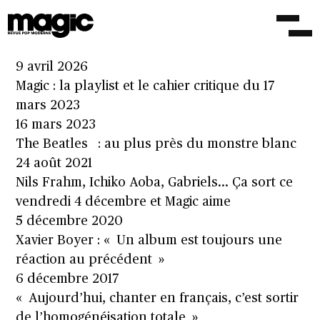
My New Band Believe, Dagmar Zuniga, Noir
Boy George…: le cahier critique du 10 avril
2026
9 avril 2026
Magic : la playlist et le cahier critique du 17
mars 2023
16 mars 2023
The Beatles : au plus près du monstre blanc
24 août 2021
Nils Frahm, Ichiko Aoba, Gabriels… Ça sort ce
vendredi 4 décembre et Magic aime
5 décembre 2020
Xavier Boyer : « Un album est toujours une
réaction au précédent »
6 décembre 2017
« Aujourd’hui, chanter en français, c’est sortir
de l’homogénéisation totale »