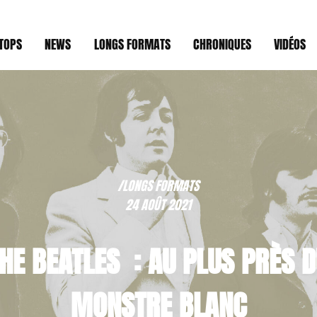
TOPS
NEWS
LONGS FORMATS
CHRONIQUES
VIDÉOS
/LONGS FORMATS
24 AOÛT 2021
HE BEATLES : AU PLUS PRÈS 
MONSTRE BLANC