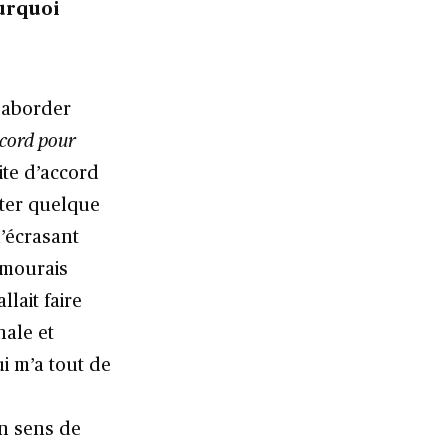
ourquoi
 aborder
ccord pour
te d’accord
nter quelque
l’écrasant
 mourais
llait faire
nale et
i m’a tout de
un sens de