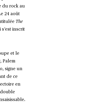
e du rock au
 Le 24 août
ntitulée
The
s’est inscrit
oupe et le
r, Palem
ro
, signe un
ant de ce
jectoire en
 double
saisissable.