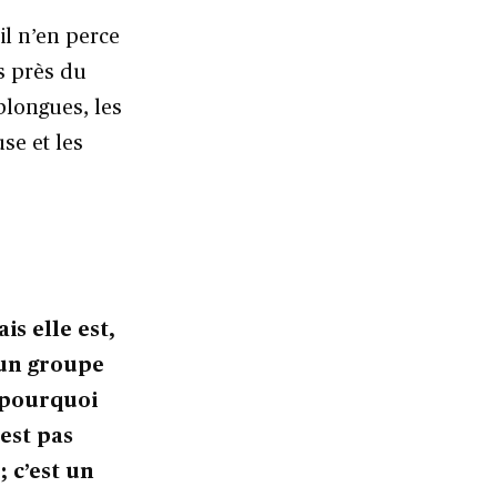
il n’en perce
s près du
blongues, les
use et les
s elle est,
d’un groupe
 pourquoi
’est pas
; c’est un