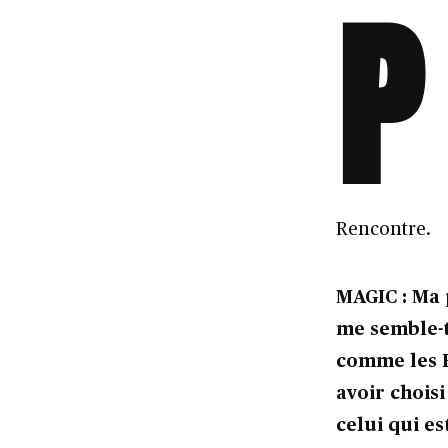
P
Rencontre.
MAGIC : Ma 
me semble-t
comme les B
avoir choisi
celui qui e