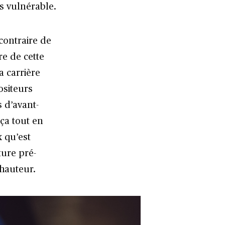
ès vulnérable.
contraire de
re de cette
a carrière
ositeurs
 d’avant-
 ça tout en
 qu’est
ture pré-
la hauteur.