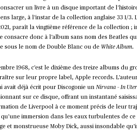
consacrer un livre à un disque important de l’histoir
sens large, à l’instar de la collection anglaise 33 1/3.
2021,
paraît la vingtième référence de la collection ; i
se consacre donc à l’album sans nom des Beatles qui 
ire sous le nom de Double Blanc ou de
White Album
.
mbre 1968, c’est le dixième des treize albums du gr
raître sur leur propre label, Apple records. L’auteu
i avait déjà écrit
pour Discogonie un
Nirvana – In Ute
ionnant sur ce disque, offrant un instantané saisiss
ormation de Liverpool à ce moment précis de leur tra
qu’une immersion dans les eaux turbulentes de ce
ge et monstrueuse Moby Dick, aussi insondable qu’in