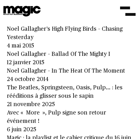
Noel Gallagher’s High Flying Birds – Lock All
The Doors
18 août 2015
Noel Gallagher’s High Flying Birds – Chasing
Yesterday
4 mai 2015
Noel Gallagher – Ballad Of The Mighty I
12 janvier 2015
Noel Gallagher – In The Heat Of The Moment
24 octobre 2014
The Beatles, Springsteen, Oasis, Pulp… : les
rééditions à glisser sous le sapin
21 novembre 2025
Avec « More », Pulp signe son retour
événement !
6 juin 2025
Magic : la playlist et le cahier critique du 16 juin