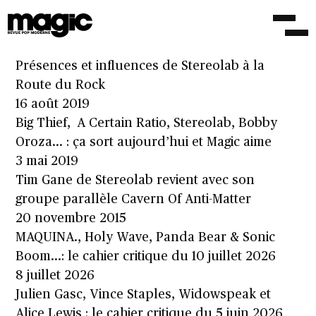
« Instant Holograms on Metal Films », le
retour événement de Stereolab !
23 mai 2025
Présences et influences de Stereolab à la
Route du Rock
16 août 2019
Big Thief, A Certain Ratio, Stereolab, Bobby
Oroza… : ça sort aujourd’hui et Magic aime
3 mai 2019
Tim Gane de Stereolab revient avec son
groupe parallèle Cavern Of Anti-Matter
20 novembre 2015
MAQUINA., Holy Wave, Panda Bear & Sonic
Boom…: le cahier critique du 10 juillet 2026
8 juillet 2026
Julien Gasc, Vince Staples, Widowspeak et
Alice Lewis : le cahier critique du 5 juin 2026