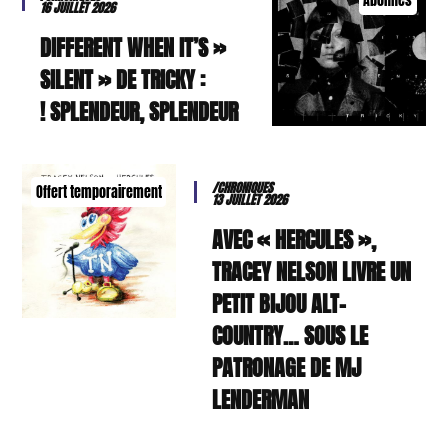
Abonnés
16 JUILLET 2026
« DIFFERENT WHEN IT’S
SILENT » DE TRICKY :
SPLENDEUR, SPLENDEUR !
/CHRONIQUES
Offert temporairement
13 JUILLET 2026
AVEC « HERCULES »,
TRACEY NELSON LIVRE UN
PETIT BIJOU ALT-
COUNTRY… SOUS LE
PATRONAGE DE MJ
LENDERMAN