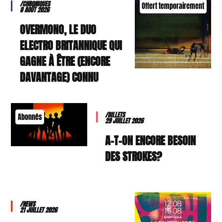
/CHRONIQUES
Offert temporairement
8 AOÛT 2026
OVERMONO, LE DUO
ELECTRO BRITANNIQUE QUI
GAGNE À ÊTRE (ENCORE
DAVANTAGE) CONNU
/BILLETS
Abonnés
29 JUILLET 2026
A-T-ON ENCORE BESOIN
DES STROKES?
/NEWS
21 JUILLET 2026