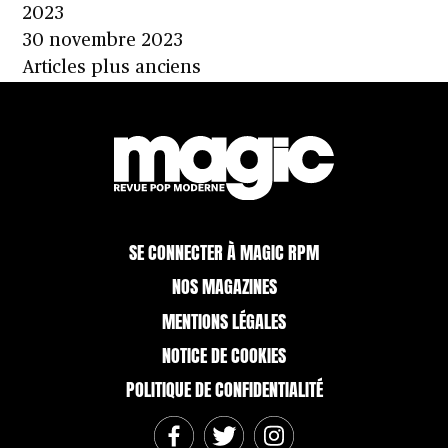
2023
30 novembre 2023
Navigation
Articles plus anciens
des
articles
SE CONNECTER À MAGIC RPM
NOS MAGAZINES
MENTIONS LÉGALES
NOTICE DE COOKIES
POLITIQUE DE CONFIDENTIALITÉ