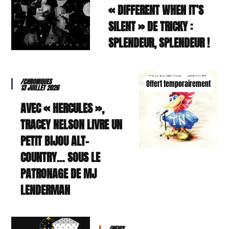
« DIFFERENT WHEN IT’S
SILENT » DE TRICKY :
SPLENDEUR, SPLENDEUR !
/CHRONIQUES
Offert temporairement
13 JUILLET 2026
AVEC « HERCULES »,
TRACEY NELSON LIVRE UN
PETIT BIJOU ALT-
COUNTRY… SOUS LE
PATRONAGE DE MJ
LENDERMAN
/NEWS