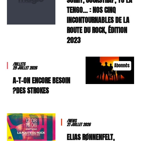
SORRY, JOCKSTRAP, YO LA
TENGO… : NOS CINQ
INCONTOURNABLES DE LA
ROUTE DU ROCK, ÉDITION
2023
/BILLETS
Abonnés
29 JUILLET 2026
A-T-ON ENCORE BESOIN
DES STROKES?
/NEWS
21 JUILLET 2026
ELIAS RØNNENFELT,