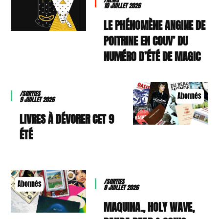
10 JUILLET 2026
LE PHÉNOMÈNE ANGINE DE
POITRINE EN COUV’ DU
NUMÉRO D’ÉTÉ DE MAGIC
/SORTIES
Abonnés
9 JUILLET 2026
9 LIVRES À DÉVORER CET
ÉTÉ
/SORTIES
Abonnés
8 JUILLET 2026
MAQUINA., HOLY WAVE,