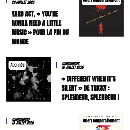
Offert temporairement
20 JUILLET 2026
YARD ACT, « YOU’RE
GONNA NEED A LITTLE
MUSIC » POUR LA FIN DU
MONDE
/CHRONIQUES
Abonnés
16 JUILLET 2026
« DIFFERENT WHEN IT’S
SILENT » DE TRICKY :
SPLENDEUR, SPLENDEUR !
/CHRONIQUES
Offert temporairement
13 JUILLET 2026