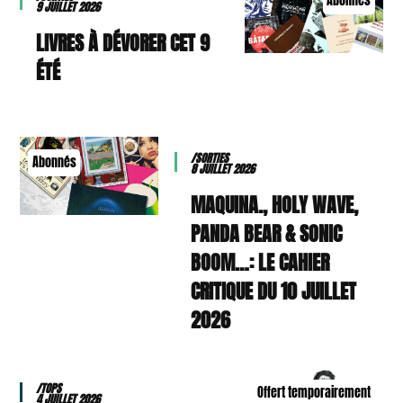
Abonnés
9 JUILLET 2026
9 LIVRES À DÉVORER CET
ÉTÉ
/SORTIES
Abonnés
8 JUILLET 2026
MAQUINA., HOLY WAVE,
PANDA BEAR & SONIC
BOOM…: LE CAHIER
CRITIQUE DU 10 JUILLET
2026
/TOPS
Offert temporairement
4 JUILLET 2026