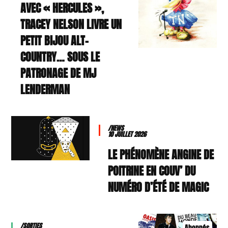
AVEC « HERCULES »,
TRACEY NELSON LIVRE UN
PETIT BIJOU ALT-
COUNTRY… SOUS LE
PATRONAGE DE MJ
LENDERMAN
/NEWS
10 JUILLET 2026
LE PHÉNOMÈNE ANGINE DE
POITRINE EN COUV’ DU
NUMÉRO D’ÉTÉ DE MAGIC
/SORTIES