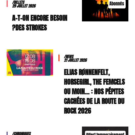
/BILLETS
Abonnés
29 JUILLET 2026
A-T-ON ENCORE BESOIN
DES STROKES?
/NEWS
21 JUILLET 2026
ELIAS RØNNENFELT,
HORSEGIRL, THE FEMCELS
OU MOIN… : NOS PÉPITES
CACHÉES DE LA ROUTE DU
ROCK 2026
/CHRONIQUES