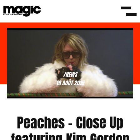
/NEWS
19 AOÛT 2015
Peaches – Close Up
featuring Kim Gordon