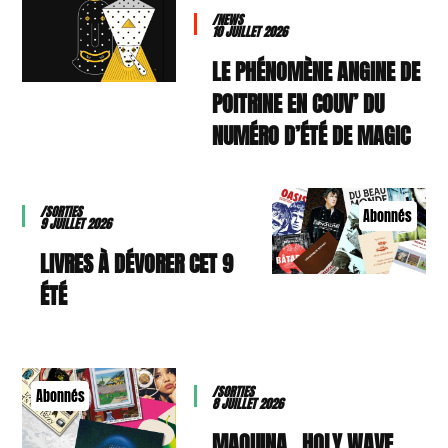
/NEWS
10 JUILLET 2026
LE PHÉNOMÈNE ANGINE DE
POITRINE EN COUV’ DU
NUMÉRO D’ÉTÉ DE MAGIC
/SORTIES
Abonnés
9 JUILLET 2026
9 LIVRES À DÉVORER CET
ÉTÉ
/SORTIES
Abonnés
8 JUILLET 2026
MAQUINA., HOLY WAVE,