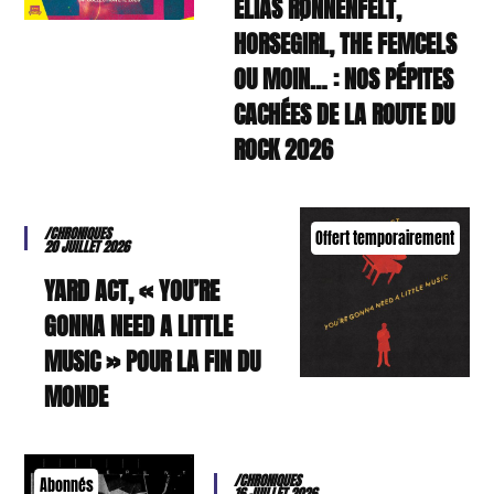
ELIAS RØNNENFELT,
HORSEGIRL, THE FEMCELS
OU MOIN… : NOS PÉPITES
CACHÉES DE LA ROUTE DU
ROCK 2026
/CHRONIQUES
Offert temporairement
20 JUILLET 2026
YARD ACT, « YOU’RE
GONNA NEED A LITTLE
MUSIC » POUR LA FIN DU
MONDE
/CHRONIQUES
Abonnés
16 JUILLET 2026