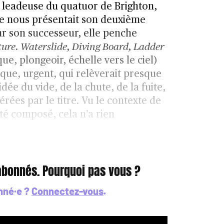
la leadeuse du quatuor de Brighton,
le nous présentait son deuxième
r son successeur, elle penche
ture
.
Waterslide, Diving Board, Ladder
e, plongeoir, échelle vers le ciel)
ique, urgent, qui relèverait presque
’idée du vide, de la chute, de la fuite,
rées par le titre. Vu le contexte de
té composé, cela n’a rien
 abonnés. Pourquoi pas vous ?
nné·e ?
Connectez-vous
.