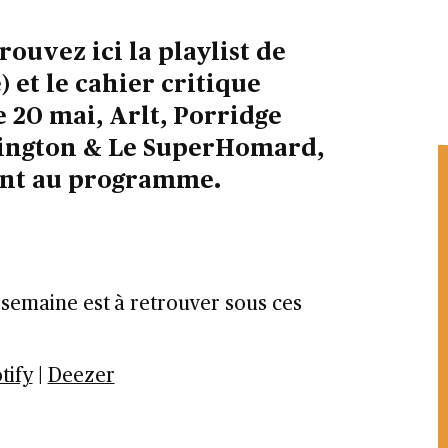
ouvez ici la playlist de
) et le cahier critique
e 20 mai, Arlt, Porridge
rington & Le SuperHomard,
ont au programme.
a semaine est
à retrouver sous ces
tify
|
Deezer