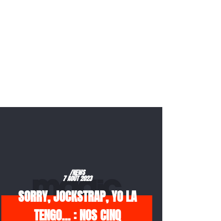
/NEWS
7 AOÛT 2023
SORRY, JOCKSTRAP, YO LA
TENGO… : NOS CINQ