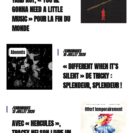
GONNA NEED A LITTLE
MUSIC » POUR LA FIN DU
MONDE
/CHRONIQUES
Abonnés
16 JUILLET 2026
« DIFFERENT WHEN IT’S
SILENT » DE TRICKY :
SPLENDEUR, SPLENDEUR !
/CHRONIQUES
Offert temporairement
13 JUILLET 2026
AVEC « HERCULES »,
TRACEY NELSON LIVRE UN