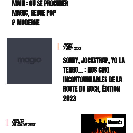
MAIN : OÙ SE PROCURER
MAGIC, REVUE POP
MODERNE ?
/NEWS
7 AOÛT 2023
SORRY, JOCKSTRAP, YO LA
TENGO… : NOS CINQ
INCONTOURNABLES DE LA
ROUTE DU ROCK, ÉDITION
2023
/BILLETS
Abonnés
29 JUILLET 2026