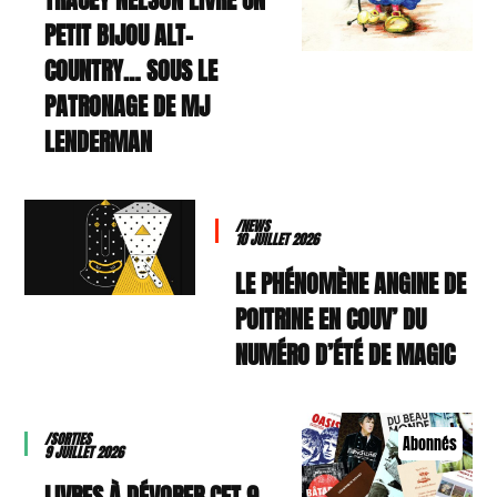
PETIT BIJOU ALT-
COUNTRY… SOUS LE
PATRONAGE DE MJ
LENDERMAN
/NEWS
10 JUILLET 2026
LE PHÉNOMÈNE ANGINE DE
POITRINE EN COUV’ DU
NUMÉRO D’ÉTÉ DE MAGIC
/SORTIES
Abonnés
9 JUILLET 2026
9 LIVRES À DÉVORER CET