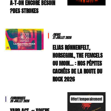
A-T-ON ENCORE BESOIN
DES STROKES?
/NEWS
21 JUILLET 2026
ELIAS RØNNENFELT,
HORSEGIRL, THE FEMCELS
OU MOIN… : NOS PÉPITES
CACHÉES DE LA ROUTE DU
ROCK 2026
/CHRONIQUES
Offert temporairement
20 JUILLET 2026
YARD ACT, « YOU’RE