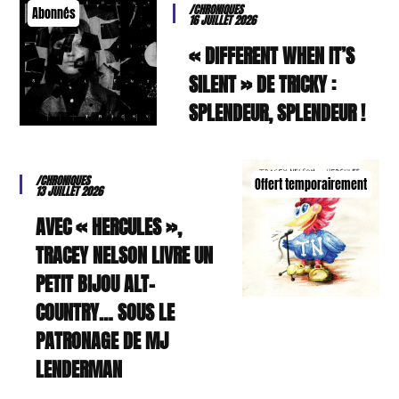
/CHRONIQUES
Abonnés
16 JUILLET 2026
« DIFFERENT WHEN IT’S
SILENT » DE TRICKY :
SPLENDEUR, SPLENDEUR !
/CHRONIQUES
Offert temporairement
13 JUILLET 2026
AVEC « HERCULES »,
TRACEY NELSON LIVRE UN
PETIT BIJOU ALT-
COUNTRY… SOUS LE
PATRONAGE DE MJ
LENDERMAN