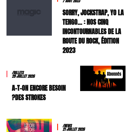
7 AOÛT 2023
SORRY, JOCKSTRAP, YO LA
TENGO… : NOS CINQ
INCONTOURNABLES DE LA
ROUTE DU ROCK, ÉDITION
2023
/BILLETS
Abonnés
29 JUILLET 2026
A-T-ON ENCORE BESOIN
DES STROKES?
/NEWS
21 JUILLET 2026