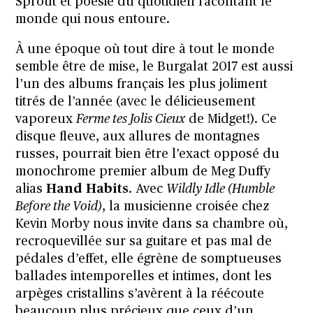
Sprout et poésie du quotidien racontant le
monde qui nous entoure.
À une époque où tout dire à tout le monde
semble être de mise, le Burgalat 2017 est aussi
l’un des albums français les plus joliment
titrés de l’année (avec le délicieusement
vaporeux
Ferme tes Jolis Cieux
de Midget!). Ce
disque fleuve, aux allures de montagnes
russes, pourrait bien être l’exact opposé du
monochrome premier album de Meg Duffy
alias
Hand Habits
. Avec
Wildly Idle (Humble
Before the Void)
, la musicienne croisée chez
Kevin Morby nous invite dans sa chambre où,
recroquevillée sur sa guitare et pas mal de
pédales d’effet, elle égrène de somptueuses
ballades intemporelles et intimes, dont les
arpèges cristallins s’avèrent à la réécoute
beaucoup plus précieux que ceux d’un