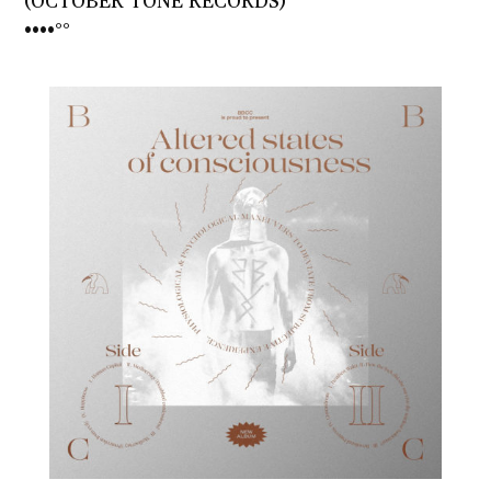
(OCTOBER TONE RECORDS)
••••°°