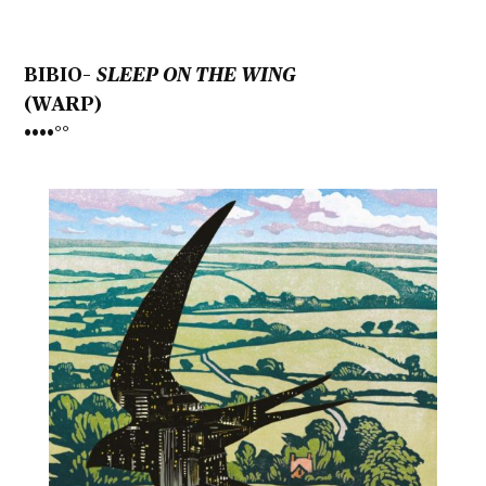
BIBIO–
SLEEP ON THE WING
(WARP)
••••°°