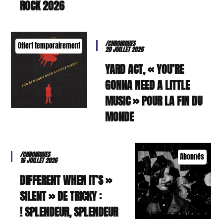
ROCK 2026
/CHRONIQUES
Offert temporairement
20 JUILLET 2026
YARD ACT, « YOU’RE
GONNA NEED A LITTLE
MUSIC » POUR LA FIN DU
MONDE
/CHRONIQUES
Abonnés
16 JUILLET 2026
« DIFFERENT WHEN IT’S
SILENT » DE TRICKY :
SPLENDEUR, SPLENDEUR !