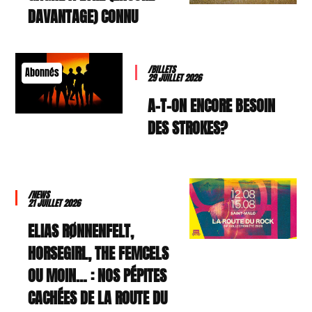
DAVANTAGE) CONNU
/BILLETS
Abonnés
29 JUILLET 2026
A-T-ON ENCORE BESOIN
DES STROKES?
/NEWS
21 JUILLET 2026
ELIAS RØNNENFELT,
HORSEGIRL, THE FEMCELS
OU MOIN… : NOS PÉPITES
CACHÉES DE LA ROUTE DU