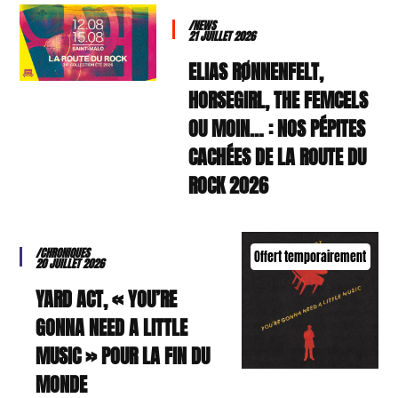
/NEWS
21 JUILLET 2026
ELIAS RØNNENFELT,
HORSEGIRL, THE FEMCELS
OU MOIN… : NOS PÉPITES
CACHÉES DE LA ROUTE DU
ROCK 2026
/CHRONIQUES
Offert temporairement
20 JUILLET 2026
YARD ACT, « YOU’RE
GONNA NEED A LITTLE
MUSIC » POUR LA FIN DU
MONDE