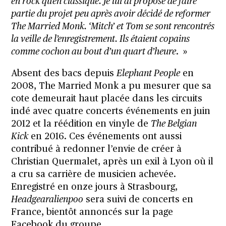
en rock qu’en classique. Je lui ai proposé de faire
partie du projet peu après avoir décidé de reformer
The Married Monk. ‘Mitch’ et Tom se sont rencontrés
la veille de l’enregistrement. Ils étaient copains
comme cochon au bout d’un quart d’heure
. »
Absent des bacs depuis
Elephant People
en
2008, The Married Monk a pu mesurer que sa
cote demeurait haut placée dans les circuits
indé avec quatre concerts événements en juin
2012 et la réédition en vinyle de
The Belgian
Kick
en 2016. Ces événements ont aussi
contribué à redonner l’envie de créer à
Christian Quermalet, après un exil à Lyon où il
a cru sa carrière de musicien achevée.
Enregistré en onze jours à Strasbourg,
Headgearalienpoo
sera suivi de concerts en
France, bientôt annoncés sur la page
Facebook du groupe