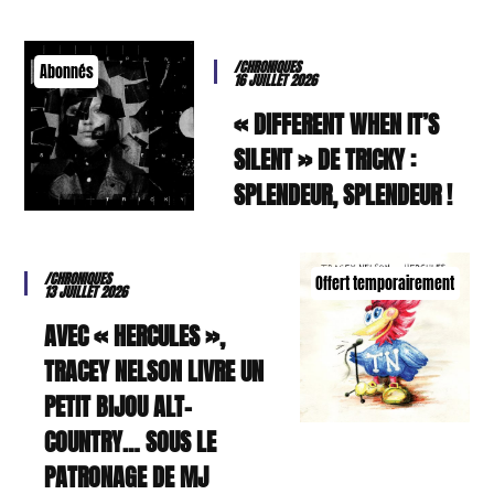
/CHRONIQUES
Abonnés
16 JUILLET 2026
« DIFFERENT WHEN IT’S
SILENT » DE TRICKY :
SPLENDEUR, SPLENDEUR !
/CHRONIQUES
Offert temporairement
13 JUILLET 2026
AVEC « HERCULES »,
TRACEY NELSON LIVRE UN
PETIT BIJOU ALT-
COUNTRY… SOUS LE
PATRONAGE DE MJ