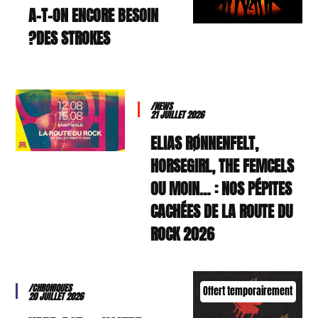
A-T-ON ENCORE BESOIN
DES STROKES?
/NEWS
21 JUILLET 2026
ELIAS RØNNENFELT,
HORSEGIRL, THE FEMCELS
OU MOIN… : NOS PÉPITES
CACHÉES DE LA ROUTE DU
ROCK 2026
/CHRONIQUES
Offert temporairement
20 JUILLET 2026