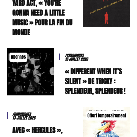
YARD ACT, « YOU’RE
GONNA NEED A LITTLE
MUSIC » POUR LA FIN DU
MONDE
/CHRONIQUES
Abonnés
16 JUILLET 2026
« DIFFERENT WHEN IT’S
SILENT » DE TRICKY :
SPLENDEUR, SPLENDEUR !
/CHRONIQUES
Offert temporairement
13 JUILLET 2026
AVEC « HERCULES »,