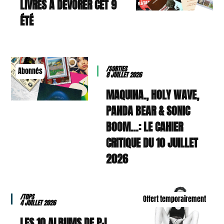
9 LIVRES À DÉVORER CET
ÉTÉ
/SORTIES
Abonnés
8 JUILLET 2026
MAQUINA., HOLY WAVE,
PANDA BEAR & SONIC
BOOM…: LE CAHIER
CRITIQUE DU 10 JUILLET
2026
/TOPS
Offert temporairement
4 JUILLET 2026
LES 10 ALBUMS DE PJ