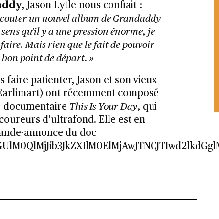
addy
, Jason Lytle nous confiait :
 écouter un nouvel album de Grandaddy
 je sens qu’il y a une pression énorme, je
faire. Mais rien que le fait de pouvoir
 bon point de départ. »
s faire patienter, Jason et son vieux
Earlimart) ont récemment composé
le documentaire
This Is Your Day
, qui
 coureurs d’ultrafond. Elle est en
 bande-annonce du doc
GUlM0QlMjJib3JkZXIlM0ElMjAwJTNCJTIwd2lk