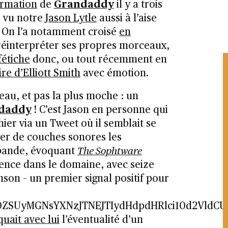
ormation
de
Grandaddy
il y a trois
s vu notre
Jason Lytle
aussi à l’aise
 On l’a notamment croisé
en
éinterpréter ses propres morceaux,
fétiche
donc, ou tout récemment en
ire d’Elliott Smith
avec émotion.
au, et pas la plus moche : un
daddy
! C’est Jason en personne qui
ier via un Tweet où il semblait se
er de couches sonores les
bande, évoquant
The Sophtware
nce dans le domaine, avec seize
son – un premier signal positif pour
0ZSUyMGNsYXNzJTNEJTIydHdpdHRlci10d2VldC
uait avec lui
l’éventualité d’un