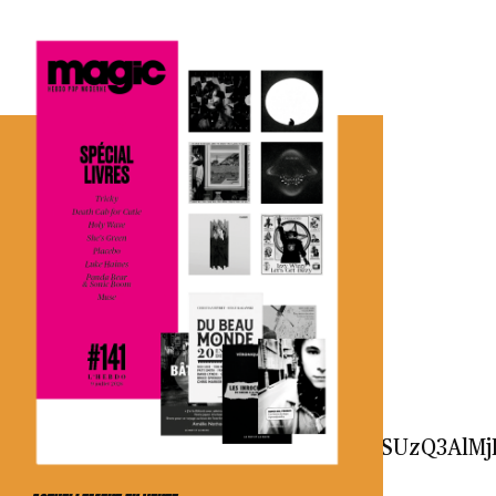
UyMiUyMGxhbmclM0QlMjJmciUyMiUzRSUzQ3AlMj