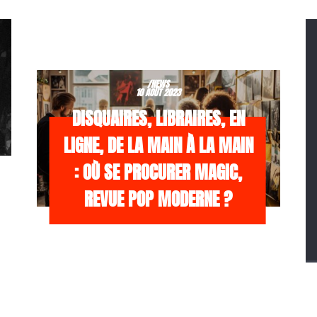
/NEWS
10 AOÛT 2023
DISQUAIRES, LIBRAIRES, EN
LIGNE, DE LA MAIN À LA MAIN
: OÙ SE PROCURER MAGIC,
REVUE POP MODERNE ?