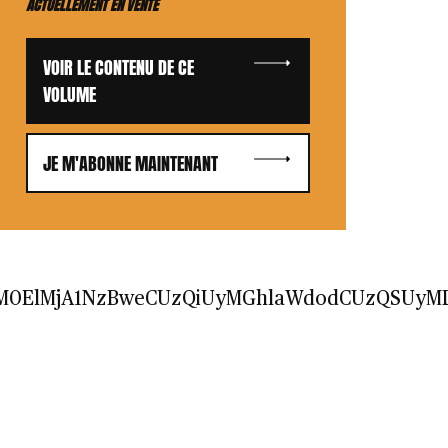
ACTUELLEMENT EN VENTE
VOIR LE CONTENU DE CE
VOLUME
JE M'ABONNE MAINTENANT
dGglM0ElMjA1NzBweCUzQiUyMGhlaWdodCUzQSU