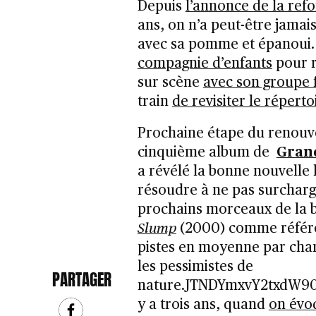
Depuis
l’annonce de la ref
ans, on n’a peut-être jamai
avec sa pomme et épanoui.
compagnie d’enfants
pour r
sur scène
avec son groupe 
train
de revisiter le réperto
Prochaine étape du renouve
cinquième album de
Gran
a révélé la bonne nouvelle h
résoudre à ne pas surcharg
prochains morceaux de la 
Slump
(2000) comme référe
pistes en moyenne par chan
les pessimistes de
PARTAGER
nature.JTNDYmxvY2txdW9
y a trois ans, quand
on évoq