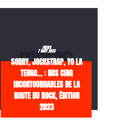
/NEWS
7 AOÛT 2023
SORRY, JOCKSTRAP, YO LA
TENGO… : NOS CINQ
INCONTOURNABLES DE LA
ROUTE DU ROCK, ÉDITION
2023