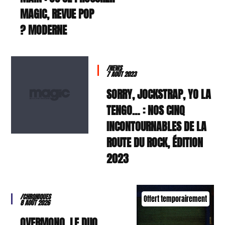
MAGIC, REVUE POP
MODERNE ?
/NEWS
7 AOÛT 2023
SORRY, JOCKSTRAP, YO LA
TENGO… : NOS CINQ
INCONTOURNABLES DE LA
ROUTE DU ROCK, ÉDITION
2023
/CHRONIQUES
Offert temporairement
8 AOÛT 2026
OVERMONO, LE DUO