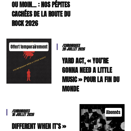
OU MOIN… : NOS PÉPITES
CACHÉES DE LA ROUTE DU
ROCK 2026
/CHRONIQUES
Offert temporairement
20 JUILLET 2026
YARD ACT, « YOU’RE
GONNA NEED A LITTLE
MUSIC » POUR LA FIN DU
MONDE
/CHRONIQUES
Abonnés
16 JUILLET 2026
« DIFFERENT WHEN IT’S