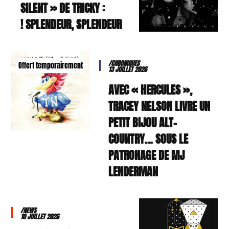
SILENT » DE TRICKY :
SPLENDEUR, SPLENDEUR !
/CHRONIQUES
Offert temporairement
13 JUILLET 2026
AVEC « HERCULES »,
TRACEY NELSON LIVRE UN
PETIT BIJOU ALT-
COUNTRY… SOUS LE
PATRONAGE DE MJ
LENDERMAN
/NEWS
10 JUILLET 2026