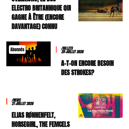
ELECTRO BRITANNIQUE QUI
GAGNE À ÊTRE (ENCORE
DAVANTAGE) CONNU
/BILLETS
Abonnés
29 JUILLET 2026
A-T-ON ENCORE BESOIN
DES STROKES?
/NEWS
21 JUILLET 2026
ELIAS RØNNENFELT,
HORSEGIRL, THE FEMCELS