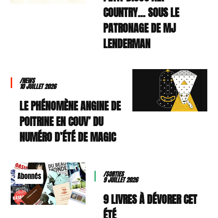
COUNTRY… SOUS LE
PATRONAGE DE MJ
LENDERMAN
/NEWS
10 JUILLET 2026
LE PHÉNOMÈNE ANGINE DE
POITRINE EN COUV’ DU
NUMÉRO D’ÉTÉ DE MAGIC
/SORTIES
Abonnés
9 JUILLET 2026
9 LIVRES À DÉVORER CET
ÉTÉ