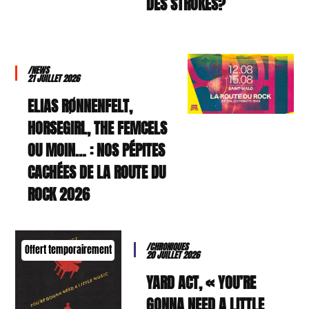
DES STROKES?
/NEWS
21 JUILLET 2026
ELIAS RØNNENFELT,
HORSEGIRL, THE FEMCELS
OU MOIN… : NOS PÉPITES
CACHÉES DE LA ROUTE DU
ROCK 2026
/CHRONIQUES
Offert temporairement
20 JUILLET 2026
YARD ACT, « YOU’RE
GONNA NEED A LITTLE