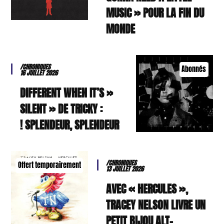
MUSIC » POUR LA FIN DU
MONDE
/CHRONIQUES
Abonnés
16 JUILLET 2026
« DIFFERENT WHEN IT’S
SILENT » DE TRICKY :
SPLENDEUR, SPLENDEUR !
/CHRONIQUES
Offert temporairement
13 JUILLET 2026
AVEC « HERCULES »,
TRACEY NELSON LIVRE UN
PETIT BIJOU ALT-