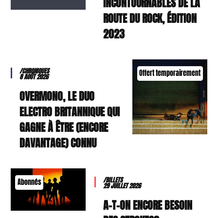
INCONTOURNABLES DE LA
ROUTE DU ROCK, ÉDITION
2023
/CHRONIQUES
Offert temporairement
8 AOÛT 2026
OVERMONO, LE DUO
ELECTRO BRITANNIQUE QUI
GAGNE À ÊTRE (ENCORE
DAVANTAGE) CONNU
/BILLETS
Abonnés
29 JUILLET 2026
A-T-ON ENCORE BESOIN