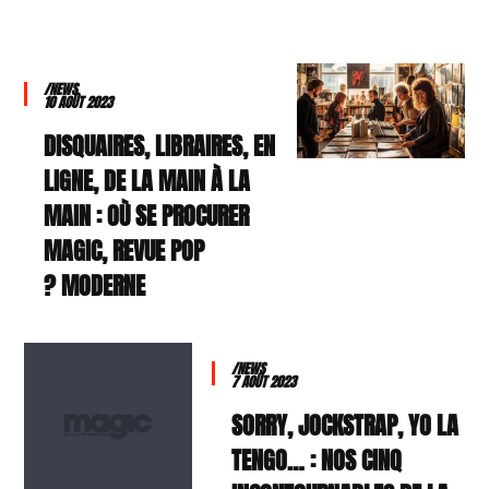
/NEWS
10 AOÛT 2023
DISQUAIRES, LIBRAIRES, EN
LIGNE, DE LA MAIN À LA
MAIN : OÙ SE PROCURER
MAGIC, REVUE POP
MODERNE ?
/NEWS
7 AOÛT 2023
SORRY, JOCKSTRAP, YO LA
TENGO… : NOS CINQ