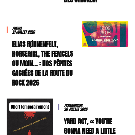
/NEWS
21 JUILLET 2026
ELIAS RØNNENFELT,
HORSEGIRL, THE FEMCELS
OU MOIN… : NOS PÉPITES
CACHÉES DE LA ROUTE DU
ROCK 2026
/CHRONIQUES
Offert temporairement
20 JUILLET 2026
YARD ACT, « YOU’RE
GONNA NEED A LITTLE