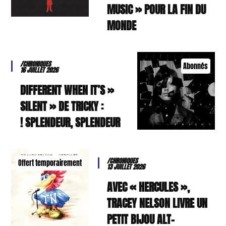
MUSIC » POUR LA FIN DU
MONDE
/CHRONIQUES
Abonnés
16 JUILLET 2026
« DIFFERENT WHEN IT’S
SILENT » DE TRICKY :
SPLENDEUR, SPLENDEUR !
/CHRONIQUES
Offert temporairement
13 JUILLET 2026
AVEC « HERCULES »,
TRACEY NELSON LIVRE UN
PETIT BIJOU ALT-