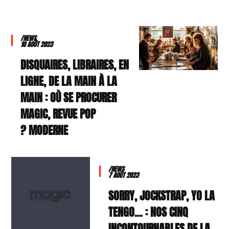
/NEWS
10 AOÛT 2023
DISQUAIRES, LIBRAIRES, EN
LIGNE, DE LA MAIN À LA
MAIN : OÙ SE PROCURER
MAGIC, REVUE POP
MODERNE ?
/NEWS
7 AOÛT 2023
SORRY, JOCKSTRAP, YO LA
TENGO… : NOS CINQ
INCONTOURNABLES DE LA