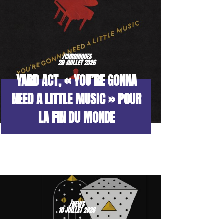
/CHRONIQUES
20 JUILLET 2026
YARD ACT, « YOU’RE GONNA
NEED A LITTLE MUSIC » POUR
LA FIN DU MONDE
/NEWS
10 JUILLET 2026