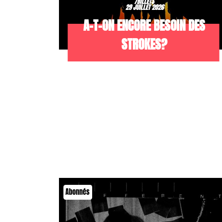
/BILLETS
29 JUILLET 2026
A-T-ON ENCORE BESOIN DES
STROKES?
Abonnés