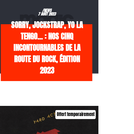
/NEWS
7 AOÛT 2023
SORRY, JOCKSTRAP, YO LA
TENGO… : NOS CINQ
INCONTOURNABLES DE LA
ROUTE DU ROCK, ÉDITION
2023
Offert temporairement