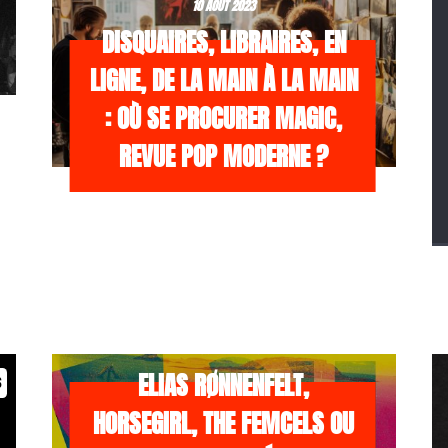
10 AOÛT 2023
DISQUAIRES, LIBRAIRES, EN
LIGNE, DE LA MAIN À LA MAIN
: OÙ SE PROCURER MAGIC,
REVUE POP MODERNE ?
/NEWS
21 JUILLET 2026
ELIAS RØNNENFELT,
s
HORSEGIRL, THE FEMCELS OU