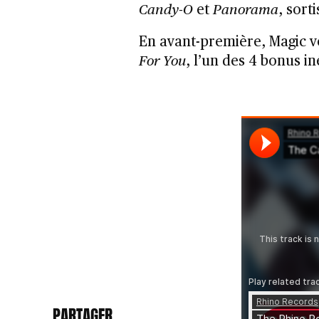
Candy-O
et
Panorama
, sort
En avant-première, Magic 
For You
, l’un des 4 bonus in
PARTAGER