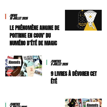
/NEWS
10 JUILLET 2026
LE PHÉNOMÈNE ANGINE DE
POITRINE EN COUV’ DU
NUMÉRO D’ÉTÉ DE MAGIC
/SORTIES
Abonnés
9 JUILLET 2026
9 LIVRES À DÉVORER CET
ÉTÉ
/SORTIES
Abonnés