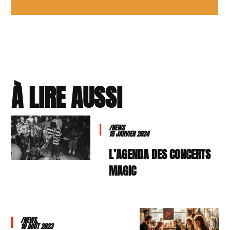
À LIRE AUSSI
/NEWS
15 JANVIER 2024
L’AGENDA DES CONCERTS
MAGIC
/NEWS
10 AOÛT 2023