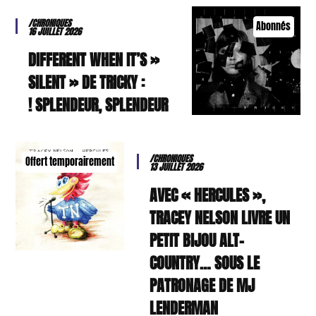
/CHRONIQUES
Abonnés
16 JUILLET 2026
« DIFFERENT WHEN IT’S
SILENT » DE TRICKY :
SPLENDEUR, SPLENDEUR !
/CHRONIQUES
Offert temporairement
13 JUILLET 2026
AVEC « HERCULES »,
TRACEY NELSON LIVRE UN
PETIT BIJOU ALT-
COUNTRY… SOUS LE
PATRONAGE DE MJ
LENDERMAN