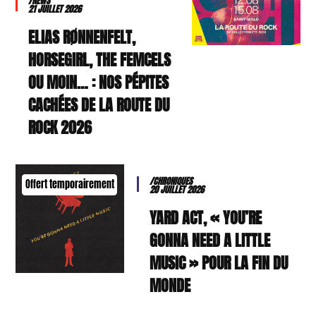
/NEWS
21 JUILLET 2026
ELIAS RØNNENFELT,
HORSEGIRL, THE FEMCELS
OU MOIN… : NOS PÉPITES
CACHÉES DE LA ROUTE DU
ROCK 2026
/CHRONIQUES
Offert temporairement
20 JUILLET 2026
YARD ACT, « YOU’RE
GONNA NEED A LITTLE
MUSIC » POUR LA FIN DU
MONDE