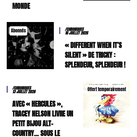
MONDE
/CHRONIQUES
Abonnés
16 JUILLET 2026
« DIFFERENT WHEN IT’S
SILENT » DE TRICKY :
SPLENDEUR, SPLENDEUR !
/CHRONIQUES
Offert temporairement
13 JUILLET 2026
AVEC « HERCULES »,
TRACEY NELSON LIVRE UN
PETIT BIJOU ALT-
COUNTRY… SOUS LE