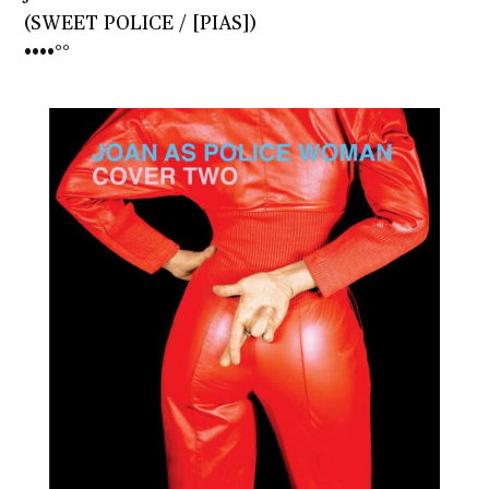
(SWEET POLICE / [PIAS])
••••°°