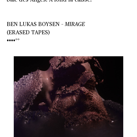
baie des Anges. À fond la caisse.
BEN LUKAS BOYSEN –
MIRAGE
(ERASED TAPES)
••••°°