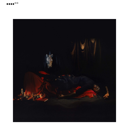
••••°°