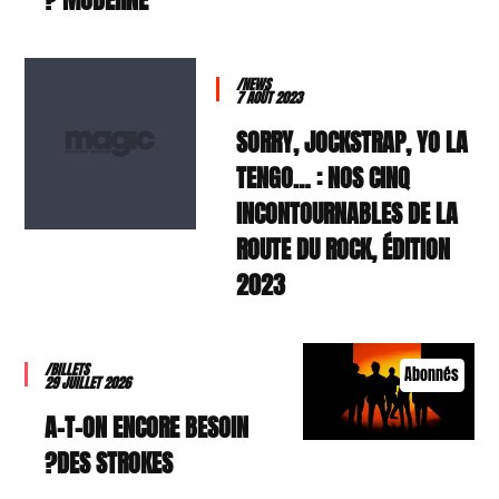
MODERNE ?
/NEWS
7 AOÛT 2023
SORRY, JOCKSTRAP, YO LA
TENGO… : NOS CINQ
INCONTOURNABLES DE LA
ROUTE DU ROCK, ÉDITION
2023
/BILLETS
Abonnés
29 JUILLET 2026
A-T-ON ENCORE BESOIN
DES STROKES?