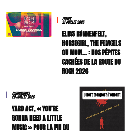
/NEWS
21 JUILLET 2026
ELIAS RØNNENFELT,
HORSEGIRL, THE FEMCELS
OU MOIN… : NOS PÉPITES
CACHÉES DE LA ROUTE DU
ROCK 2026
/CHRONIQUES
Offert temporairement
20 JUILLET 2026
YARD ACT, « YOU’RE
GONNA NEED A LITTLE
MUSIC » POUR LA FIN DU