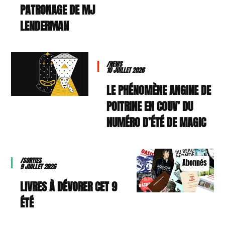
PATRONAGE DE MJ
LENDERMAN
/NEWS
10 JUILLET 2026
LE PHÉNOMÈNE ANGINE DE
POITRINE EN COUV’ DU
NUMÉRO D’ÉTÉ DE MAGIC
/SORTIES
Abonnés
9 JUILLET 2026
9 LIVRES À DÉVORER CET
ÉTÉ