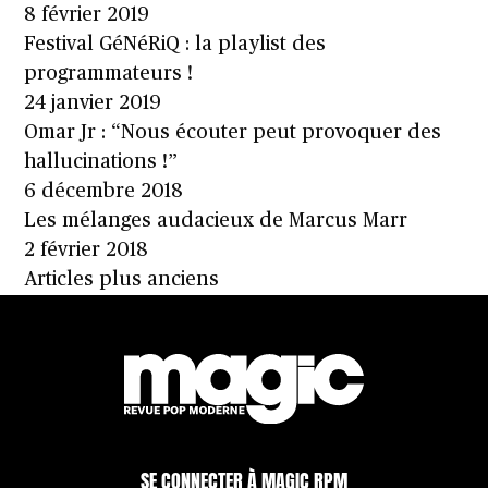
8 février 2019
Festival GéNéRiQ : la playlist des
programmateurs !
24 janvier 2019
Omar Jr : “Nous écouter peut provoquer des
hallucinations !”
6 décembre 2018
Les mélanges audacieux de Marcus Marr
2 février 2018
Navigation
Articles plus anciens
des
articles
SE CONNECTER À MAGIC RPM