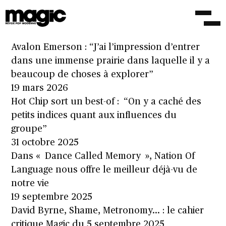
Memorials, Snail Mail, Nick Wheeldon…: le
cahier critique du 27 mars 2026
27 mars 2026
Avalon Emerson : “J’ai l’impression d’entrer
dans une immense prairie dans laquelle il y a
beaucoup de choses à explorer”
19 mars 2026
Hot Chip sort un best-of : “On y a caché des
petits indices quant aux influences du
groupe”
31 octobre 2025
Dans « Dance Called Memory », Nation Of
Language nous offre le meilleur déjà-vu de
notre vie
19 septembre 2025
David Byrne, Shame, Metronomy… : le cahier
critique Magic du 5 septembre 2025